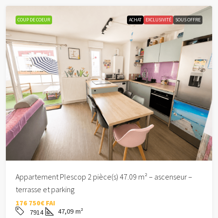
COUP DE COEUR
ACHAT
EXCLUSIVITÉ
SOUS OFFRE
Appartement Plescop 2 pièce(s) 47.09 m² – ascenseur –
terrasse et parking
176 750€ FAI
47,09
m²
7914