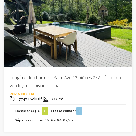
Longère de charme – Saint Avé 12 pièces 272 m² – cadre
verdoyant – piscine – spa
787 500€ FAI
Exclusif
272
m²
7747
Classe énergie :
C
Classe climat :
C
Dépenses :
Entre 6 150 € et 8 400 €/an