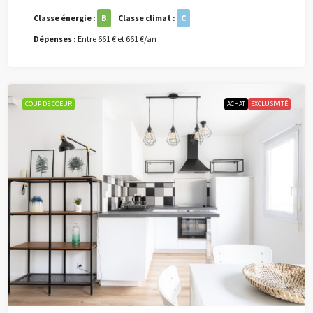
Classe énergie :
B
Classe climat :
C
Dépenses :
Entre 661 € et 661 €/an
COUP DE COEUR
ACHAT
EXCLUSIVITÉ