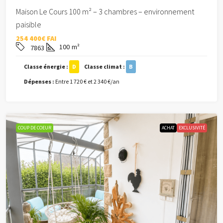
Maison Le Cours 100 m² – 3 chambres – environnement
paisible
254 400€ FAI
100
m²
7863
Classe énergie :
D
Classe climat :
B
Dépenses :
Entre 1 720 € et 2 340 €/an
COUP DE COEUR
ACHAT
EXCLUSIVITÉ