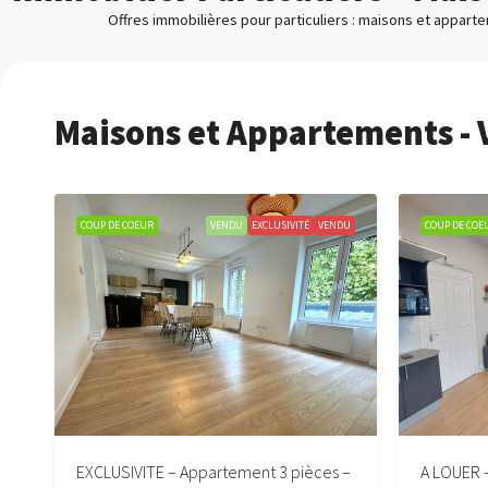
Offres immobilières pour particuliers : maisons et apparte
Maisons et Appartements - 
F
COUP DE COEUR
VENDU
EXCLUSIVITÉ
VENDU
COUP DE COE
EXCLUSIVITE – Appartement 3 pièces –
A LOUER 