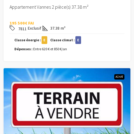
Appartement Vannes 2 pièce(s) 37.38 m²
195 500€ FAI
Exclusif
37.38
m²
7811
Classe énergie :
E
Classe climat :
E
Dépenses :
Entre 620 € et 850 €/an
ACHAT