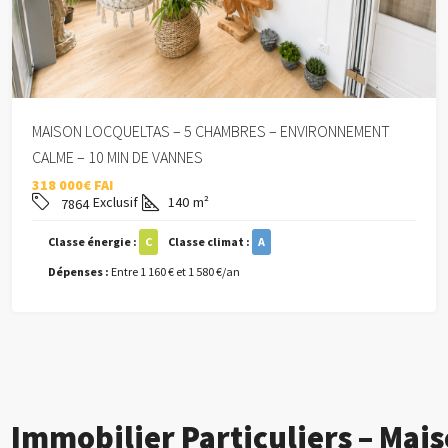
MAISON LOCQUELTAS – 5 CHAMBRES – ENVIRONNEMENT
CALME – 10 MIN DE VANNES
318 000€ FAI
Exclusif
140
m²
7864
Classe énergie :
C
Classe climat :
A
Dépenses :
Entre 1 160 € et 1 580 €/an
Immobilier Particuliers – Mai