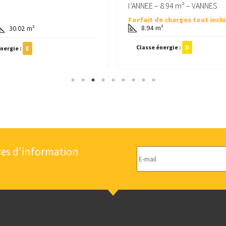
l’ANNEE – 8.94 m² – VANNES
Forfait de charges tout inclu
8.94
m²
30.02
m²
Classe énergie :
D
nergie :
E
res d'information