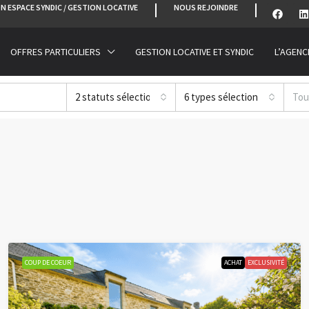
N ESPACE SYNDIC / GESTION LOCATIVE
NOUS REJOINDRE
OFFRES PARTICULIERS
GESTION LOCATIVE ET SYNDIC
L’AGENC
2 statuts sélectionnés
6 types sélectionnés
Tou
COUP DE COEUR
ACHAT
EXCLUSIVITÉ