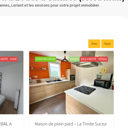
nnes, Lorient et les environs pour votre projet immobilier.
Prev
Next
SIVITÉ
LOUÉ
COUP DE COEUR
VENDU
EXCLUSIVITÉ
VENDU
C
BAIL A
Maison de plein pied – La Trinite Surzur
H