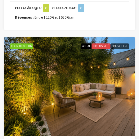
Classe énergie :
C
Classe climat :
C
Dépenses :
Entre 1 120 € et 1 530 €/an
COUP DE COEUR
ACHAT
EXCLUSIVITÉ
SOUS OFFRE