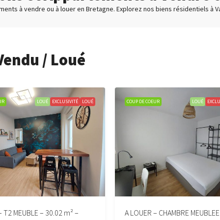
ments à vendre ou à louer en Bretagne. Explorez nos biens résidentiels à Va
Vendu / Loué
UR
LOUÉ
EXCLUSIVITÉ
LOUÉ
COUP DE COEUR
LOUÉ
EXCLU
– T2 MEUBLE – 30.02 m² –
A LOUER – CHAMBRE MEUBLEE 