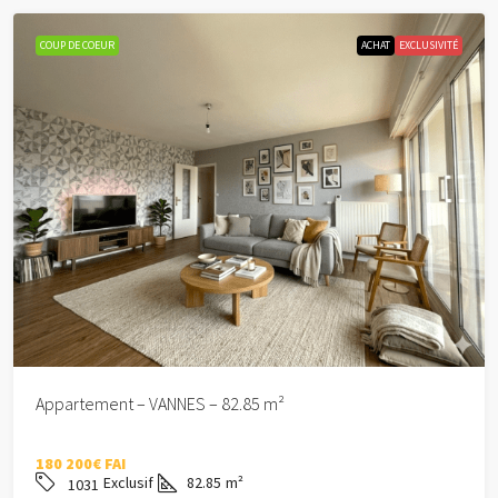
COUP DE COEUR
ACHAT
EXCLUSIVITÉ
Appartement – VANNES – 82.85 m²
180 200€ FAI
Exclusif
82.85
m²
1031