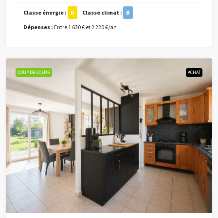
Classe énergie :
D
Classe climat :
B
Dépenses :
Entre 1 630 € et 2 220 €/an
COUP DE COEUR
ACHAT