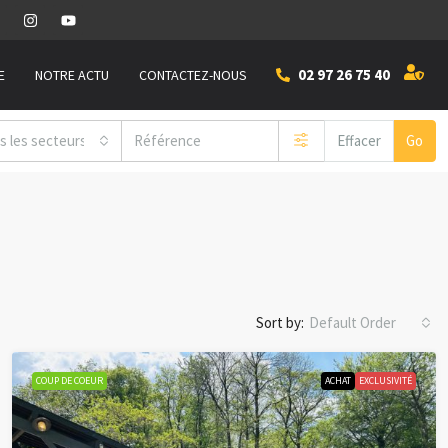
02 97 26 75 40
E
NOTRE ACTU
CONTACTEZ-NOUS
s les secteurs
Effacer
Go
Sort by:
Default Order
COUP DE COEUR
ACHAT
EXCLUSIVITÉ