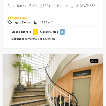
Appartement 2 pièce(s) 50 m² – terrasse-gare de VANNES
150 000€ FAI
Exclusif
49.79
m²
7890
Classe énergie :
D
Classe climat :
B
Dépenses :
Entre 960 € et 1 310 €/an
ACHAT