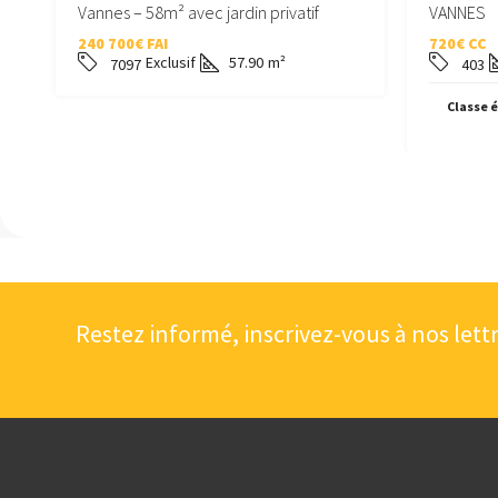
Vannes – 58m² avec jardin privatif
VANNES
240 700€ FAI
720€ CC
Exclusif
57.90
m²
7097
403
Classe é
Restez informé, inscrivez-vous à nos lett