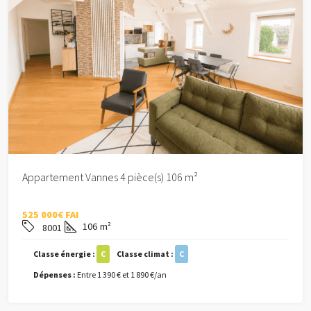
Appartement Vannes 4 pièce(s) 106 m²
525 000€ FAI
106
m²
8001
Classe énergie :
C
Classe climat :
C
Dépenses :
Entre 1 390 € et 1 890 €/an