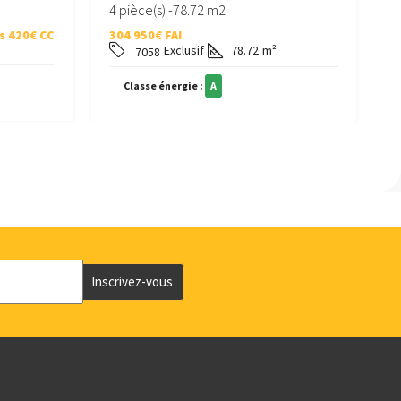
4 pièce(s) -78.72 m2
–
s
420€ CC
304 950€ FAI
6
Exclusif
78.72
m²
7058
Classe énergie :
A
Inscrivez-vous