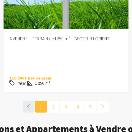
A VENDRE – TERRAIN de1250 m² – SECTEUR LORIENT
110 000€ Net vendeur
1 250
m²
7630
1
2
3
4
5
sons et Appartements à Vendre 