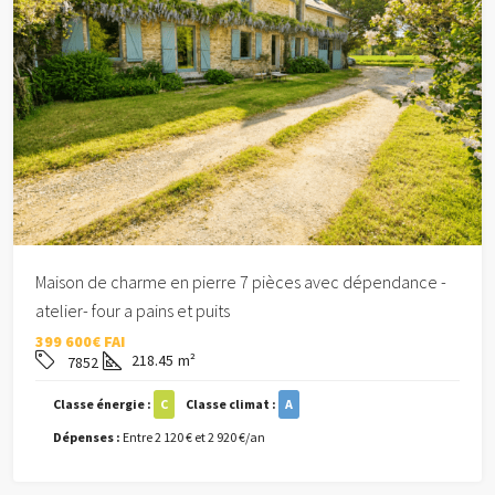
Maison de charme en pierre 7 pièces avec dépendance -
atelier- four a pains et puits
399 600€ FAI
218.45
m²
7852
Classe énergie :
C
Classe climat :
A
Dépenses :
Entre 2 120 € et 2 920 €/an