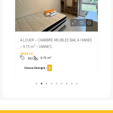
NEE
A LOUER – CHAMBRE MEUBLEE BAIL A l’ANNEE
A 
– 9.75 m² – VANNES
– 
450€ CC
40
9.75
m²
383
Classe énergie :
E