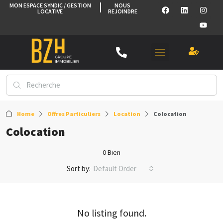
MON ESPACE SYNDIC / GESTION
NOUS
LOCATIVE
REJOINDRE
Home
Offres Particuliers
Location
Colocation
Colocation
0 Bien
Sort by:
Default Order
No listing found.