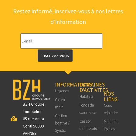
Restez informé, inscrivez-vous à nos lettres
d'information
Inscrivez-vous
INFORMATIONS
DOMAINES
D'ACTIVITES
L'agence
NOS
Habitats
LIENS
Clé en
BZH Groupe
Fonds de
Nous
main
Immobilier
commerce
rejoindre
Gestion
65 rue Anita
Cession
Mentions
locative /
Conti 56000
d'entreprise
légales
Syndic
VANNES