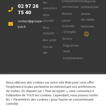
Emplacements
Politique de
Nos
02 97 26
commerciaux
confidentialité
réalisations
75 40
Bureaux
Gestion
Notre
des cookies
Locaux
actualité
contact@groupe-
d'activités
Honoraires
bzh.fr
Nous
/ Entrepôts
contacter
Terrains
Mon syndic
Programmes
Plan de
neufs
site
Investissements
Nous utilisons des cookies sur notre site Web pour vous offrir
© 2025 BZH Groupe Immobilier - Site
réalisé et maintenu par
OCTOPROD |
l'expérience la plus pertinente en mémorisant vos préférences
Informatique et Web
de visites. En cliquant sur « Tout accepter », vous consentez à
l'utilisation de TOUS les cookies. Cependant, vous pouvez visiter
les « Paramètres des cookies » pour fournir un consentement
contrôlé.