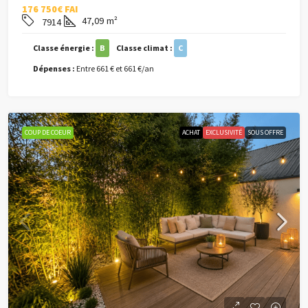
176 750€ FAI
47,09
m²
7914
Classe énergie :
B
Classe climat :
C
Dépenses :
Entre 661 € et 661 €/an
COUP DE COEUR
ACHAT
EXCLUSIVITÉ
SOUS OFFRE