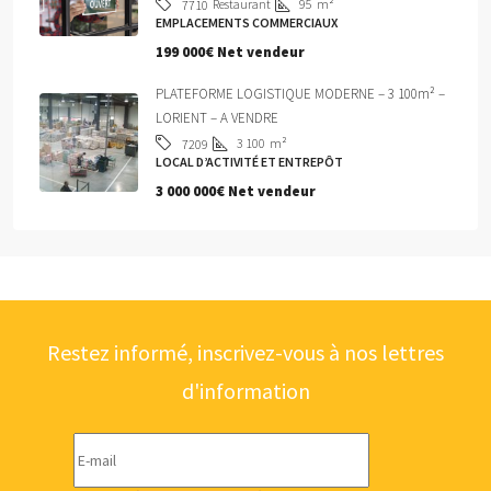
Restaurant
95
m²
7710
EMPLACEMENTS COMMERCIAUX
199 000€ Net vendeur
PLATEFORME LOGISTIQUE MODERNE – 3 100m² –
LORIENT – A VENDRE
3 100
m²
7209
LOCAL D’ACTIVITÉ ET ENTREPÔT
3 000 000€ Net vendeur
Restez informé, inscrivez-vous à nos lettres
d'information