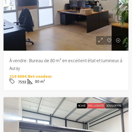
À vendre : Bureau de 80 m² en excellent état et lumineux à
Auray
210 000€ Net vendeur
80
m²
7593
ACHAT
EXCLUSIVITÉ
SOUS OFFRE