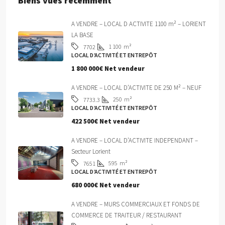
Biens vues récemment
A VENDRE – LOCAL D ACTIVITE 1100 m² – LORIENT
LA BASE
1 100
m²
7702
LOCAL D’ACTIVITÉ ET ENTREPÔT
1 800 000€ Net vendeur
A VENDRE – LOCAL D’ACTIVITE DE 250 M² – NEUF
250
m²
7733.3
LOCAL D’ACTIVITÉ ET ENTREPÔT
422 500€ Net vendeur
A VENDRE – LOCAL D’ACTIVITE INDEPENDANT –
Secteur Lorient
595
m²
7651
LOCAL D’ACTIVITÉ ET ENTREPÔT
680 000€ Net vendeur
A VENDRE – MURS COMMERCIAUX ET FONDS DE
COMMERCE DE TRAITEUR / RESTAURANT