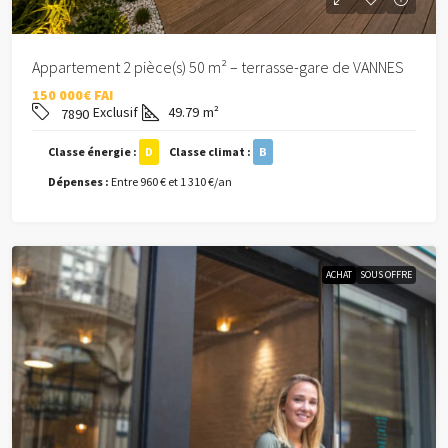
Appartement 2 pièce(s) 50 m² – terrasse-gare de VANNES
150 000€ FAI
Exclusif
49.79
m²
7890
Classe énergie :
D
Classe climat :
B
Dépenses :
Entre 960 € et 1 310 €/an
ACHAT
SOUS OFFRE