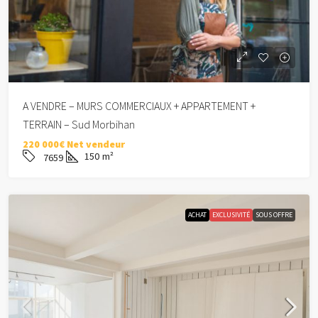
A VENDRE – MURS COMMERCIAUX + APPARTEMENT +
TERRAIN – Sud Morbihan
220 000€ Net vendeur
150
m²
7659
ACHAT
EXCLUSIVITÉ
SOUS OFFRE