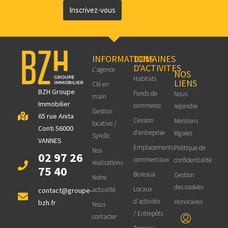
Inscrivez-vous
INFORMATIONS
DOMAINES
D'ACTIVITES
L'agence
NOS
Habitats
LIENS
Clé en
BZH Groupe
Fonds de
Nous
main
Immobilier
commerce
rejoindre
Gestion
65 rue Anita
Cession
Mentions
locative /
Conti 56000
d'entreprise
légales
Syndic
VANNES
Emplacements
Politique de
Nos
02 97 26
commerciaux
confidentialité
réalisations
75 40
Bureaux
Gestion
Notre
des cookies
Locaux
actualité
contact@groupe-
d'activités
Honoraires
bzh.fr
Nous
/ Entrepôts
contacter