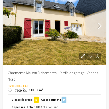
Charmante Maison 3 chambres – jardin et garage -Vannes
Nord
328 600€ FAI
118.38
m²
7909
Classe énergie :
D
Classe climat :
D
Dépenses :
Entre 1 830 € et 2 540 €/an