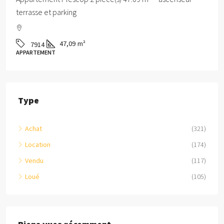
terrasse et parking
47,09
m²
7914
APPARTEMENT
Type
Achat
(321)
Location
(174)
Vendu
(117)
Loué
(105)