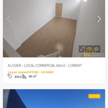
A LOUER – LOCAL COMMERCIAL 66m2 – LORIENT
Loyer annuel HT/HC :
18 000€
66
m²
8010
LOCATION