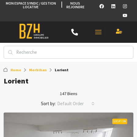
MON ESPACE SYNDIC / GESTION
NOUS
LOCATIVE
REJOINDRE
Home
Morbihan
Lorient
Lorient
147 Biens
Sort by:
Default Order
LOCATION