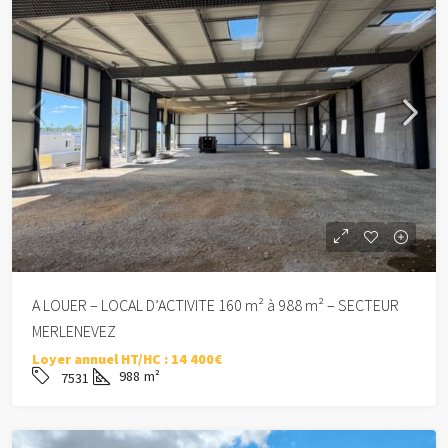
A LOUER – LOCAL D’ACTIVITE 160 m² à 988 m² – SECTEUR
MERLENEVEZ
Loyer annuel HT/HC :
14 400€
988
m²
7531