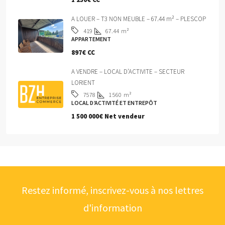
A LOUER – T3 NON MEUBLE – 67.44 m² – PLESCOP
67.44
m²
419
APPARTEMENT
897€ CC
A VENDRE – LOCAL D’ACTIVITE – SECTEUR
LORIENT
1 560
m²
7578
LOCAL D’ACTIVITÉ ET ENTREPÔT
1 500 000€ Net vendeur
Restez informé, inscrivez-vous à nos lettres
d'information