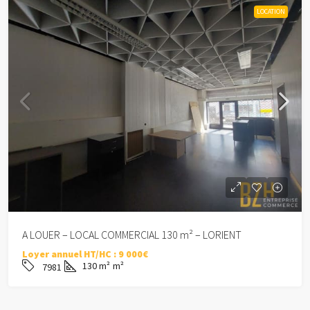
LOCATION
A LOUER – LOCAL COMMERCIAL 130 m² – LORIENT
Loyer annuel HT/HC :
9 000€
130 m²
m²
7981