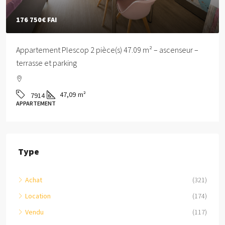
176 750€
FAI
Appartement Plescop 2 pièce(s) 47.09 m² – ascenseur –
terrasse et parking
47,09
m²
7914
APPARTEMENT
Type
Achat
(321)
Location
(174)
Vendu
(117)