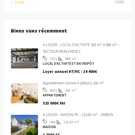
Loué
(105)
Biens vues récemment
A LOUER – LOCAL D’ACTIVITE 160 m² à 988 m² –
SECTEUR MERLENEVEZ
988
m²
7531
LOCAL D’ACTIVITÉ ET ENTREPÔT
Loyer annuel HT/HC :
14 400€
Appartement Vannes 4 pièce(s) 106 m²
106
m²
8001
APPARTEMENT
525 000€ FAI
A LOUER – MAISON F6 – 115.69 m² – AMBON
115.69
m²
444
MAISON
1 230€ CC