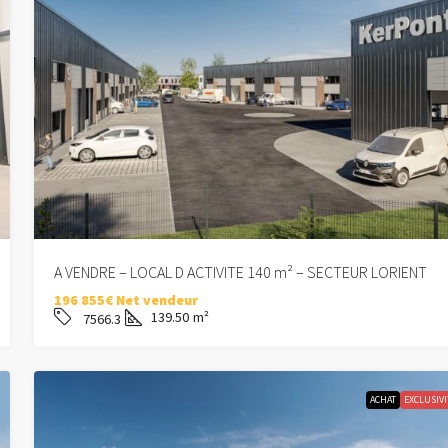
CC
525 000€
FAI
l’ANNEE – 8.94
Appartement Vannes 4 pièce(s) 106 m²
A VENDRE – LOCAL D ACTIVITE 140 m² – SECTEUR LORIENT
196 855€ Net vendeur
106
m²
8001
139.50
m²
7566.3
APPARTEMENT
ACHAT
EXCLUSIVI