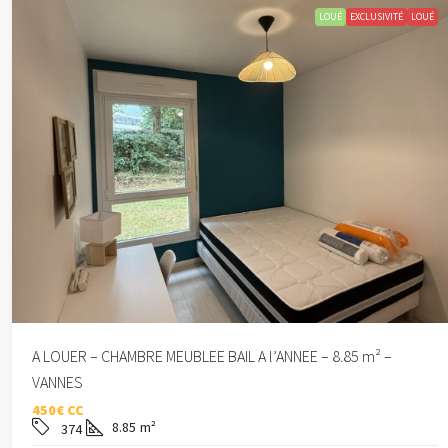
LOUÉ
EXCLUSIVITÉ
LOUÉ
A LOUER – CHAMBRE MEUBLEE BAIL A l’ANNEE – 8.85 m² –
VANNES
450€ CC
8.85
m²
374