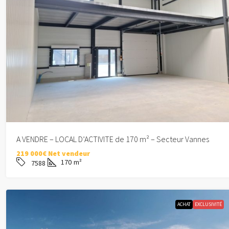
Forfait de charges tout inclus
420€
A LOUER – CHAMBRE MEUBLEE BAIL A 
A VENDRE – LOCAL D’ACTIVITE de 170 m² – Secteur Vannes
m² – VANNES
219 000€ Net vendeur
170
m²
7588
8.94
m²
APPARTEMENT
ACHAT
EXCLUSIVITÉ