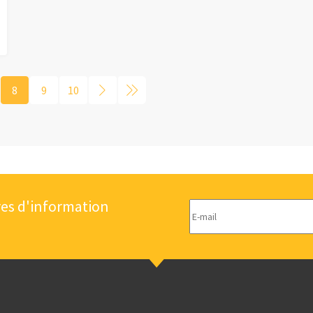
8
9
10
res d'information