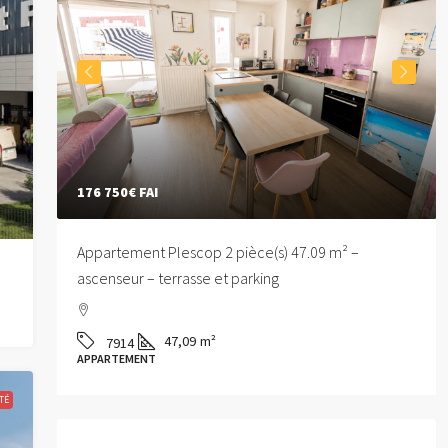
176 750€
FAI
Appartement Plescop 2 pièce(s) 47.09 m² –
ascenseur – terrasse et parking
47,09
m²
7914
APPARTEMENT
TÉ