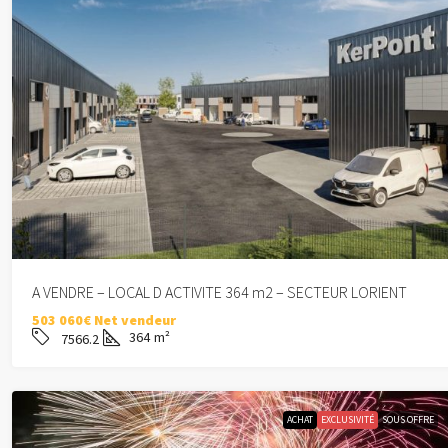
A VENDRE – LOCAL D ACTIVITE 364 m2 – SECTEUR LORIENT
503 060€ Net vendeur
364
m²
7566.2
ACHAT
EXCLUSIVITÉ
SOUS OFFRE