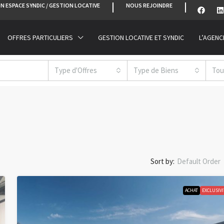
N ESPACE SYNDIC / GESTION LOCATIVE
NOUS REJOINDRE
OFFRES PARTICULIERS
GESTION LOCATIVE ET SYNDIC
L’AGENC
Type d'Offres
Type de Biens
Tou
Sort by:
Default Order
ACHAT
EXCLUSIVI