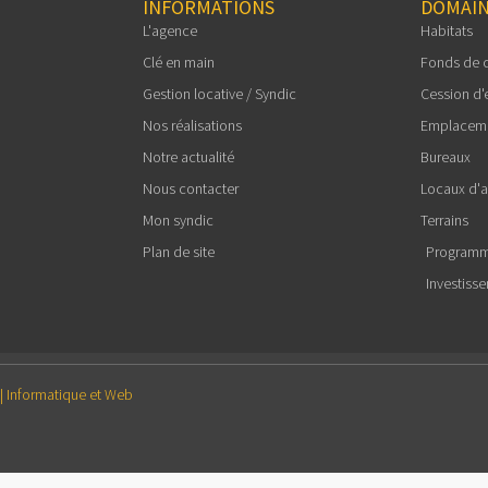
INFORMATIONS
DOMAIN
L'agence
Habitats
Clé en main
Fonds de
Gestion locative / Syndic
Cession d'
Nos réalisations
Emplacem
Notre actualité
Bureaux
Nous contacter
Locaux d'ac
Mon syndic
Terrains
Plan de site
Programm
Investiss
Informatique et Web