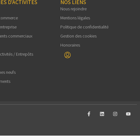
ES D'ACTIVITES
NOS LIENS
Nous rejoindre
 commerce
Mentions légales
entreprise
Politique de confidentialité
ents commerciaux
Gestion des cookies
Honoraires
tivités / Entrepôts
es neufs
ements