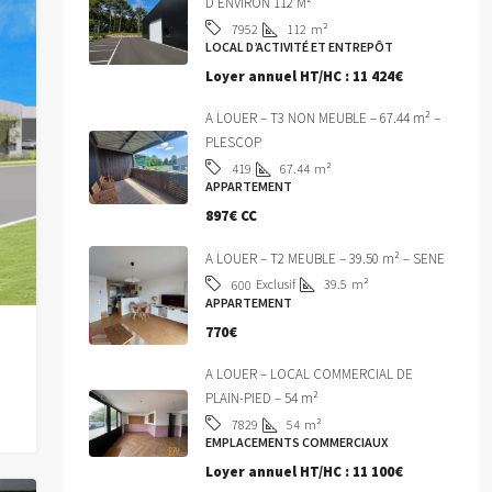
D’ENVIRON 112 M²
112
m²
7952
LOCAL D’ACTIVITÉ ET ENTREPÔT
Loyer annuel HT/HC :
11 424€
A LOUER – T3 NON MEUBLE – 67.44 m² –
PLESCOP
67.44
m²
419
APPARTEMENT
897€ CC
A LOUER – T2 MEUBLE – 39.50 m² – SENE
Exclusif
39.5
m²
600
APPARTEMENT
770€
A LOUER – LOCAL COMMERCIAL DE
PLAIN-PIED – 54 m²
54
m²
7829
EMPLACEMENTS COMMERCIAUX
Loyer annuel HT/HC :
11 100€