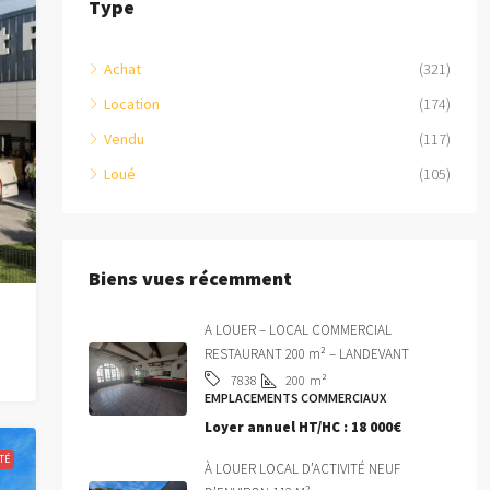
Type
Achat
(321)
Location
(174)
Vendu
(117)
Loué
(105)
Biens vues récemment
A LOUER – LOCAL COMMERCIAL
RESTAURANT 200 m² – LANDEVANT
200
m²
7838
EMPLACEMENTS COMMERCIAUX
Loyer annuel HT/HC :
18 000€
TÉ
À LOUER LOCAL D’ACTIVITÉ NEUF