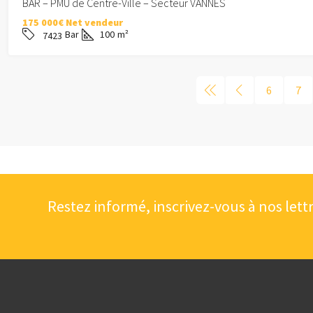
BAR – PMU de Centre-Ville – Secteur VANNES
175 000€ Net vendeur
Bar
100
m²
7423
6
7
Restez informé, inscrivez-vous à nos lett