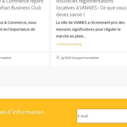
e & Commerce rejoint
Nouvelles réglementations
bihan Business Club
locatives à VANNES : Ce que vous
devez savoir !
ise & Commerce, nous
La ville de VANNES a récemment pris des
 en l'importance de
mesures significatives pour réguler le
marché en plein...
Continue reading
mobilier
by BZH Groupe Immobilier
res d'information