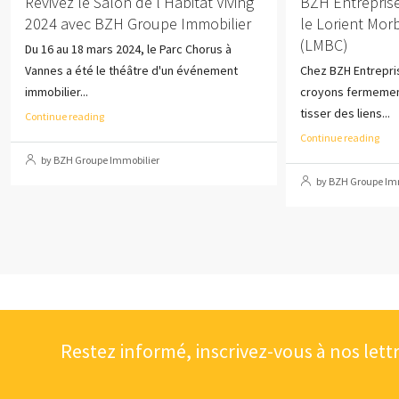
Revivez le Salon de l’Habitat Viving
BZH Entrepris
2024 avec BZH Groupe Immobilier
le Lorient Mor
(LMBC)
Du 16 au 18 mars 2024, le Parc Chorus à
Vannes a été le théâtre d'un événement
Chez BZH Entrepr
immobilier...
croyons fermement
tisser des liens...
Continue reading
Continue reading
by BZH Groupe Immobilier
by BZH Groupe Im
Restez informé, inscrivez-vous à nos lett