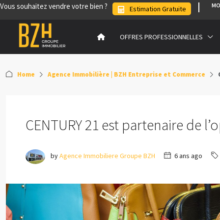
Vous souhaitez vendre votre bien ?
MO
Estimation Gratuite
OFFRES PROFESSIONNELLES
Home
Agence Immobilière | BZH Entreprise et Commerce
CENTURY 21 est partenaire de l’
by
Agence Immobiliere Groupe BZH
6 ans ago