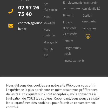
Emplacements
Politique de
Nos
02 97 26
commerciaux
confidentialité
réalisations
75 40
Bureaux
Gestion
Notre
des cookies
Locaux
actualité
contact@groupe-
d'activités
Honoraires
bzh.fr
Nous
/ Entrepôts
contacter
Terrains
Mon syndic
Programmes
Plan de
neufs
site
Investissements
Nous utilisons des cookies sur notre site Web pour vous offrir
© 2025 BZH Groupe Immobilier - Site
réalisé et maintenu par
OCTOPROD |
l'expérience la plus pertinente en mémorisant vos préférences
Informatique et Web
de visites. En cliquant sur « Tout accepter », vous consentez à
l'utilisation de TOUS les cookies. Cependant, vous pouvez visiter
les « Paramètres des cookies » pour fournir un consentement
contrôlé.