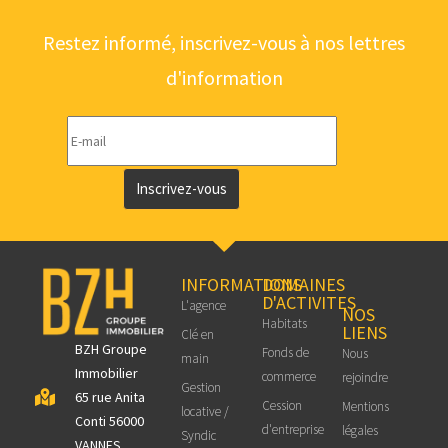
Restez informé, inscrivez-vous à nos lettres
d'information
Inscrivez-vous
INFORMATIONS
DOMAINES
D'ACTIVITES
L'agence
NOS
Habitats
LIENS
Clé en
BZH Groupe
Fonds de
Nous
main
Immobilier
commerce
rejoindre
Gestion
65 rue Anita
Cession
Mentions
locative /
Conti 56000
d'entreprise
légales
Syndic
VANNES