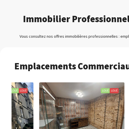
Immobilier Professionne
Vous consultez nos offres immobilières professionnelles : emp
Emplacements Commerciaux
UÉ
LOUÉ
LOUÉ