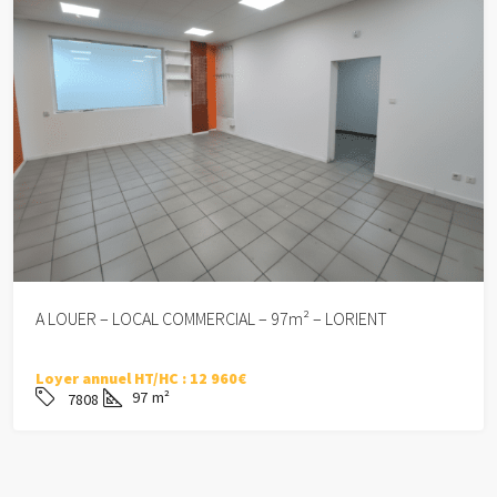
A LOUER – LOCAL COMMERCIAL – 97m² – LORIENT
Loyer annuel HT/HC :
12 960€
97
m²
7808