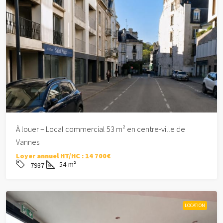
À louer – Local commercial 53 m² en centre-ville de
Vannes
Loyer annuel HT/HC :
14 700€
54
m²
7937
LOCATION