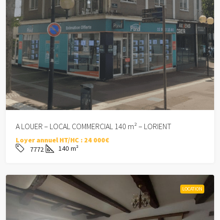
A LOUER – LOCAL COMMERCIAL 140 m² – LORIENT
Loyer annuel HT/HC :
24 000€
140
m²
7772
LOCATION