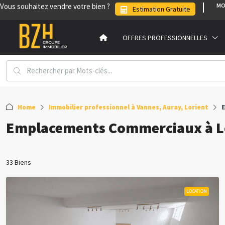
Vous souhaitez vendre votre bien ?
MO
Estimation Gratuite
OFFRES PROFESSIONNELLES
Home
Immobilier professionnel à Vannes, Auray, Lorient
Emplacements Commerciaux à L
33 Biens
LOCATION