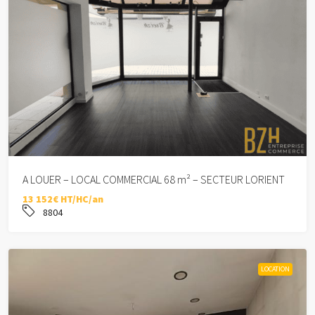
A LOUER – LOCAL COMMERCIAL 68 m² – SECTEUR LORIENT
13 152€ HT/HC/an
8804
LOCATION