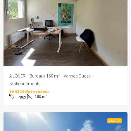
A LOUER – Bureaux 160 m² – Vannes Ouest –
Stationnements
19 932€ Net vendeur
160
m²
7869
LOCATION