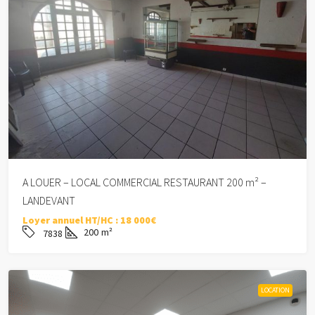
A LOUER – LOCAL COMMERCIAL RESTAURANT 200 m² –
LANDEVANT
Loyer annuel HT/HC :
18 000€
200
m²
7838
LOCATION