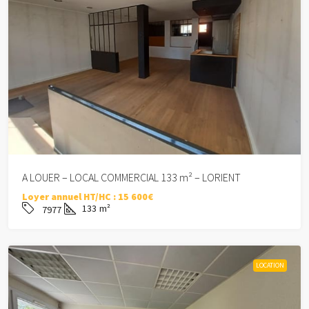
A LOUER – LOCAL COMMERCIAL 133 m² – LORIENT
Loyer annuel HT/HC :
15 600€
133
m²
7977
LOCATION