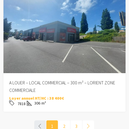
A LOUER – LOCAL COMMERCIAL – 300 m² – LORIENT ZONE
COMMERCIALE
Loyer annuel HT/HC :
38 400€
306
m²
7818
1
2
3