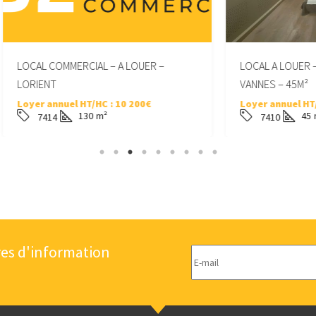
MMERCIAL – A LOUER –
LOCAL A LOUER – CENTRE VILL
VANNES – 45M²
uel HT/HC :
10 200€
Loyer annuel HT/HC
10 200€
130
m²
45
m²
7410
res d'information