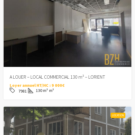
A LOUER – LOCAL COMMERCIAL 130 m² – LORIENT
Loyer annuel HT/HC :
9 000€
130 m²
m²
7981
LOCATION