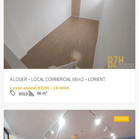
A LOUER – LOCAL COMMERCIAL 66m2 – LORIENT
Loyer annuel HT/HC :
18 000€
66
m²
8010
LOCATION