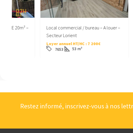
 –
Local commercial / bureau – A louer –
LOCAL CO
Secteur Lorient
LORIENT
Loyer annuel HT/HC :
7 200€
Loyer ann
53
m²
7653
7414
Restez informé, inscrivez-vous à nos lett