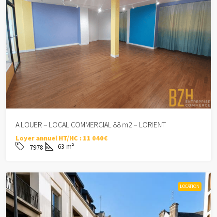
A LOUER – LOCAL COMMERCIAL 88 m2 – LORIENT
Loyer annuel HT/HC :
11 040€
63
m²
7978
LOCATION