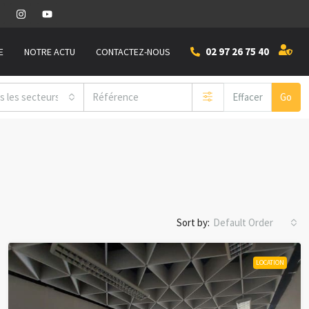
02 97 26 75 40
E
NOTRE ACTU
CONTACTEZ-NOUS
x
s les secteurs
Effacer
Go
Sort by:
Default Order
LOCATION