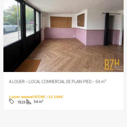
A LOUER – LOCAL COMMERCIAL DE PLAIN-PIED – 54 m²
Loyer annuel HT/HC :
11 100€
54
m²
7829