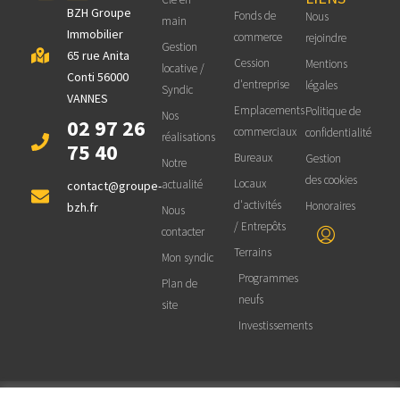
BZH Groupe
Fonds de
Nous
main
Immobilier
commerce
rejoindre
Gestion
65 rue Anita
Cession
Mentions
locative /
Conti 56000
d'entreprise
légales
Syndic
VANNES
Emplacements
Politique de
Nos
02 97 26
commerciaux
confidentialité
réalisations
75 40
Bureaux
Gestion
Notre
des cookies
Locaux
actualité
contact@groupe-
d'activités
Honoraires
bzh.fr
Nous
/ Entrepôts
contacter
Terrains
Mon syndic
Programmes
Plan de
neufs
site
Investissements