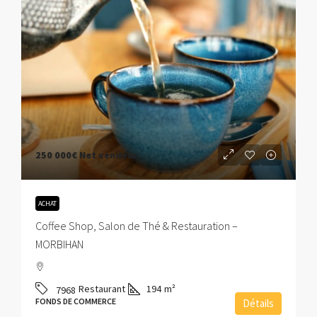
250 000€
Net vendeur
ACHAT
Coffee Shop, Salon de Thé & Restauration –
MORBIHAN
Restaurant
194
m²
7968
FONDS DE COMMERCE
Détails