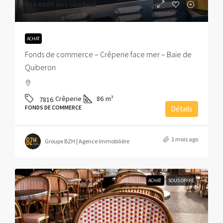
850 000€
Net vendeur
ACHAT
Fonds de commerce – Crêperie face mer – Baie de
Quiberon
Crêperie
86
m²
7816
FONDS DE COMMERCE
Détails
1 mois ago
Groupe BZH | Agence Immobilière
ACHAT
SOUS OFFRE