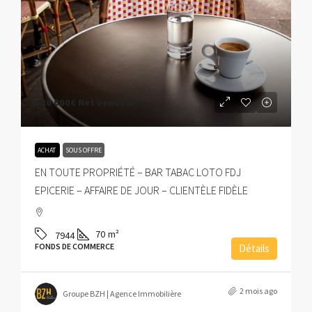
180 000€
Net vendeur
ACHAT
SOUS OFFRE
EN TOUTE PROPRIÉTÉ – BAR TABAC LOTO FDJ
EPICERIE – AFFAIRE DE JOUR – CLIENTÈLE FIDÈLE
70
m²
7944
FONDS DE COMMERCE
Détails
2 mois ago
Groupe BZH | Agence Immobilière