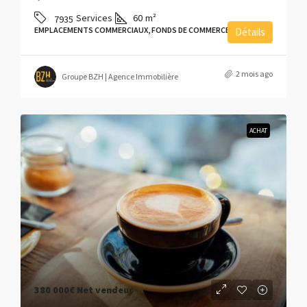
Services
60
m²
7935
EMPLACEMENTS COMMERCIAUX, FONDS DE COMMERCE
Détails
2 mois ago
Groupe BZH | Agence Immobilière
ACHAT
380 000€
Net vendeur