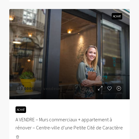
ACHAT
110 000€
Net vendeur
ACHAT
A VENDRE – Murs commerciaux + appartement à
rénover – Centre-ville d’une Petite Cité de Caractère