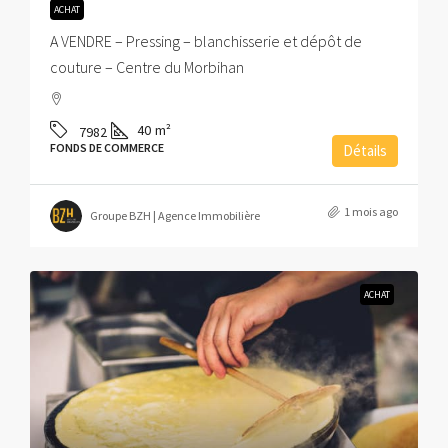
ACHAT
A VENDRE – Pressing – blanchisserie et dépôt de
couture – Centre du Morbihan
40
m²
7982
FONDS DE COMMERCE
Détails
1 mois ago
Groupe BZH | Agence Immobilière
ACHAT