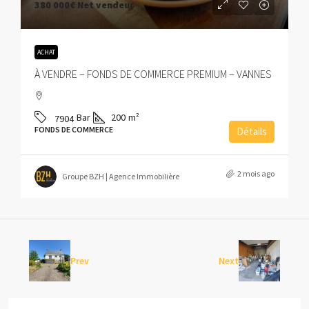
380 000€
Net vendeur
ACHAT
À VENDRE – FONDS DE COMMERCE PREMIUM – VANNES
Bar
200
m²
7904
FONDS DE COMMERCE
Détails
2 mois ago
Groupe BZH | Agence Immobilière
Prev
Next