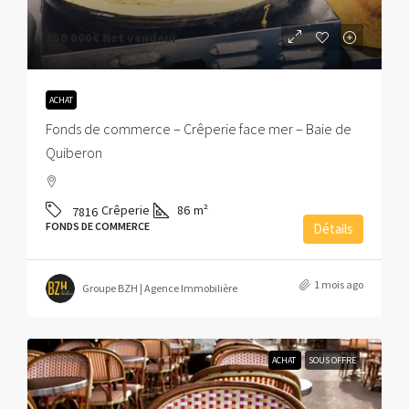
850 000€
Net vendeur
ACHAT
Fonds de commerce – Crêperie face mer – Baie de
Quiberon
Crêperie
86
m²
7816
FONDS DE COMMERCE
Détails
1 mois ago
Groupe BZH | Agence Immobilière
ACHAT
SOUS OFFRE