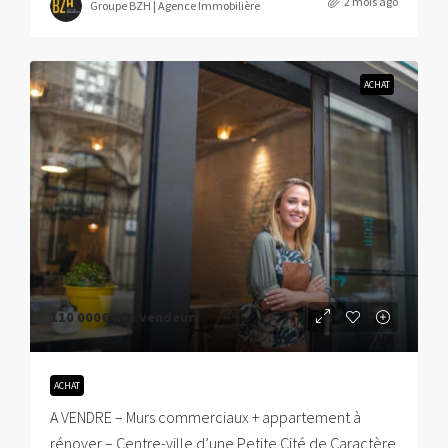
2 mois ago
Groupe BZH | Agence Immobilière
ACHAT
110 000€
Net vendeur
ACHAT
A VENDRE – Murs commerciaux + appartement à
rénover – Centre-ville d’une Petite Cité de Caractère