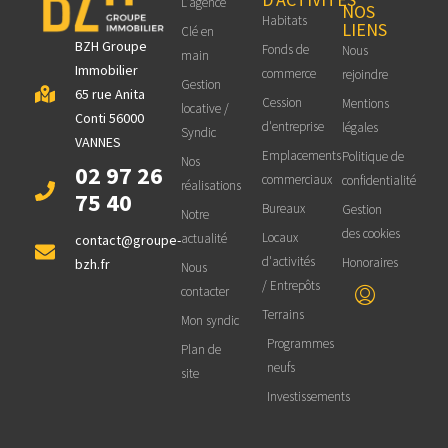
L'agence
NOS
Habitats
LIENS
Clé en
BZH Groupe
Fonds de
Nous
main
Immobilier
commerce
rejoindre
Gestion
65 rue Anita
Cession
Mentions
locative /
Conti 56000
d'entreprise
légales
Syndic
VANNES
Emplacements
Politique de
Nos
02 97 26
commerciaux
confidentialité
réalisations
75 40
Bureaux
Gestion
Notre
des cookies
Locaux
actualité
contact@groupe-
d'activités
Honoraires
bzh.fr
Nous
/ Entrepôts
contacter
Terrains
Mon syndic
Programmes
Plan de
neufs
site
Investissements