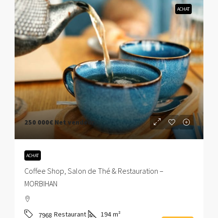
ACHAT
250 000€
Net vendeur
ACHAT
Coffee Shop, Salon de Thé & Restauration –
MORBIHAN
Restaurant
194
m²
7968