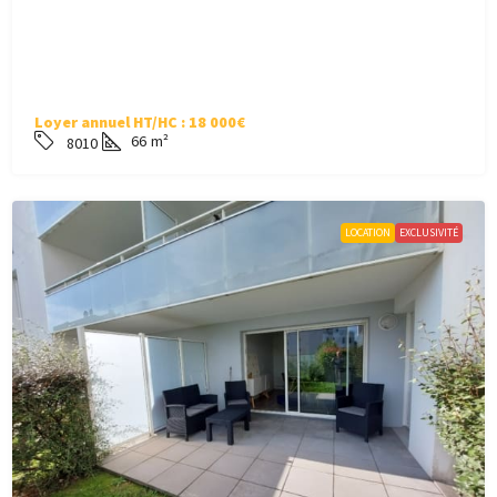
Loyer annuel HT/HC :
18 000€
66
m²
8010
LOCATION
EXCLUSIVITÉ