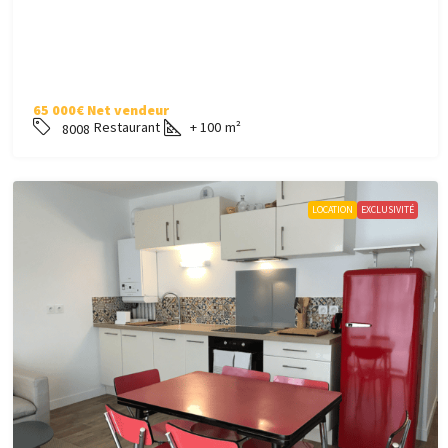
65 000€ Net vendeur
Restaurant
+ 100
m²
8008
LOCATION
EXCLUSIVITÉ