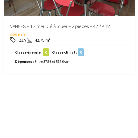
VANNES – T2 meublé à louer – 2 pièces – 42.79 m²
825€ CC
42.79
m²
449
Classe énergie :
C
Classe climat :
C
Dépenses :
Entre 378 € et 512 €/an