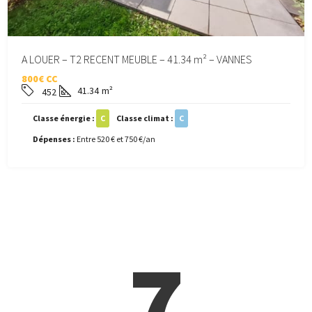
A LOUER – T2 RECENT MEUBLE – 41.34 m² – VANNES
800€ CC
41.34
m²
452
Classe énergie :
C
Classe climat :
C
Dépenses :
Entre 520 € et 750 €/an
7