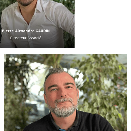
r et Fondateur
de l'agence BZH
Associé
de l'agence BZ
rise & Commerce depuis 2011.
Commerce depui
Responsable Immobili
Pierre-Alexandre GAUDIN
Directeur Associé
François BOURDREL
Immobilier d'Entreprise
Secteur Vannes