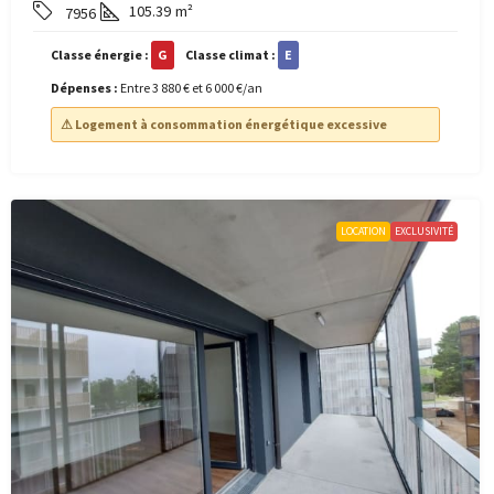
105.39
m²
7956
Classe énergie :
G
Classe climat :
E
Dépenses :
Entre 3 880 € et 6 000 €/an
⚠ Logement à consommation énergétique excessive
LOCATION
EXCLUSIVITÉ