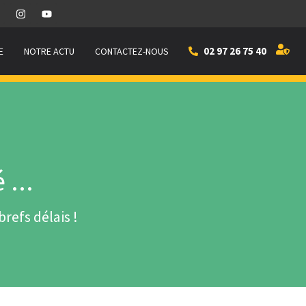
02 97 26 75 40
E
NOTRE ACTU
CONTACTEZ-NOUS
...
refs délais !