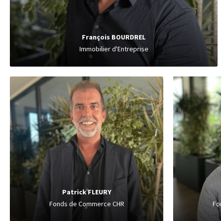
François BOURDREL
Immobilier d'Entreprise
P
Fonds
Cafés, Hôtels
Patrick FLEURY
Fo
Fonds de Commerce CHR