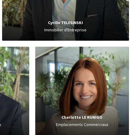
Cyrille TELESINSKI
Immobilier d'Entreprise
François LENOIR
Cession d'Entreprise
ts
Charlotte LE RUNIGO
Emplacements Commerciaux
e