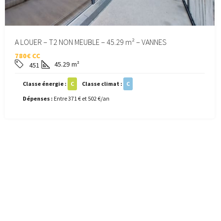
A LOUER – T2 NON MEUBLE – 45.29 m² – VANNES
780€ CC
45.29
m²
451
Classe énergie :
C
Classe climat :
C
Dépenses :
Entre 371 € et 502 €/an