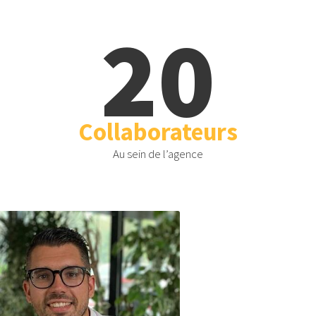
20
Collaborateurs
Au sein de l’agence
Olivier MELINA
Pierre-Alexandr
Directeur Général
Directeur As