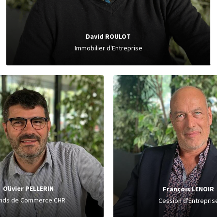
David ROULOT
Immobilier d'Entreprise
Olivier PELLERIN
atrick FLEURY
Fonds de Commerce CHR
 de Commerce CHR
Cafés, Hôtels, Restauran
, Restaurants
Olivier PELLERIN
François LENOIR
nds de Commerce CHR
Cession d'Entrepris