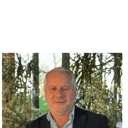
H Entreprise &
s 2019.
er Entreprise
David ROULOT
Immobilier d'Entreprise
Secteur Lorient