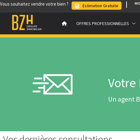
Vous souhaitez vendre votre bien ?
MO
Estimation Gratuite
OFFRES PROFESSIONNELLES
Votre 
Un agent BZ
Vos dernières consultations...