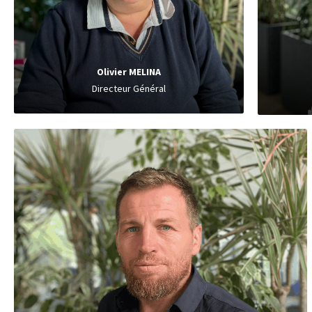
Directeu
Entrep
Olivier MELINA
Directeur Général