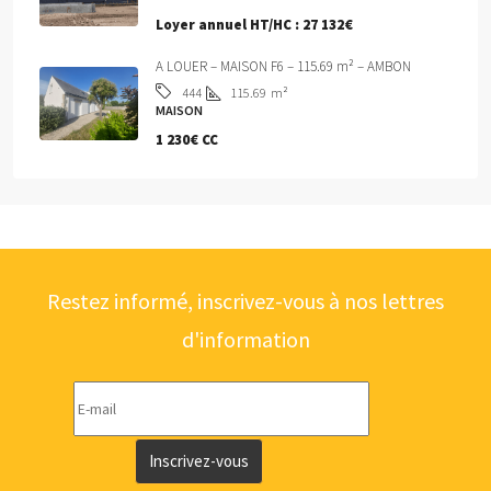
Loyer annuel HT/HC :
27 132€
A LOUER – MAISON F6 – 115.69 m² – AMBON
115.69
m²
444
MAISON
1 230€ CC
Restez informé, inscrivez-vous à nos lettres
d'information
Inscrivez-vous