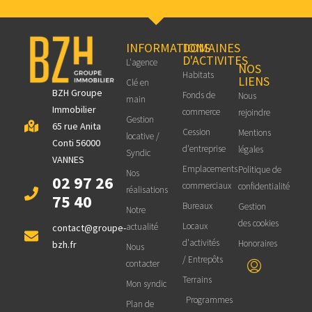
INFORMATIONS
DOMAINES
D'ACTIVITES
L'agence
NOS
Habitats
LIENS
Clé en
BZH Groupe
Fonds de
Nous
main
Immobilier
commerce
rejoindre
Gestion
65 rue Anita
Cession
Mentions
locative /
Conti 56000
d'entreprise
légales
Syndic
VANNES
Emplacements
Politique de
Nos
02 97 26
commerciaux
confidentialité
réalisations
75 40
Bureaux
Gestion
Notre
des cookies
Locaux
actualité
contact@groupe-
d'activités
Honoraires
bzh.fr
Nous
/ Entrepôts
contacter
Terrains
Mon syndic
Programmes
Plan de