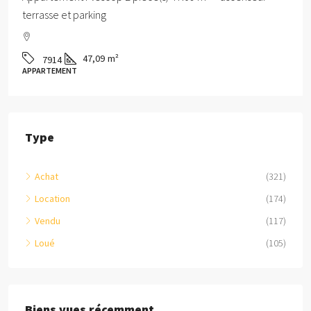
terrasse et parking
47,09
m²
7914
APPARTEMENT
Type
Achat
(321)
Location
(174)
Vendu
(117)
Loué
(105)
Biens vues récemment