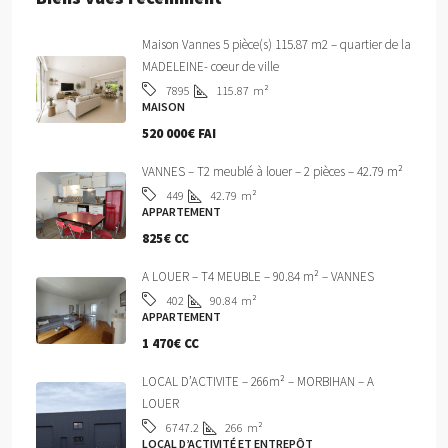
Maison Vannes 5 pièce(s) 115.87 m2 – quartier de la
MADELEINE- coeur de ville
115.87
m²
7895
MAISON
520 000€ FAI
VANNES – T2 meublé à louer – 2 pièces – 42.79 m²
42.79
m²
449
APPARTEMENT
825€ CC
A LOUER – T4 MEUBLE – 90.84 m² – VANNES
90.84
m²
402
APPARTEMENT
1 470€ CC
LOCAL D’ACTIVITE – 266m² – MORBIHAN – A
LOUER
266
m²
6747.2
LOCAL D’ACTIVITÉ ET ENTREPÔT