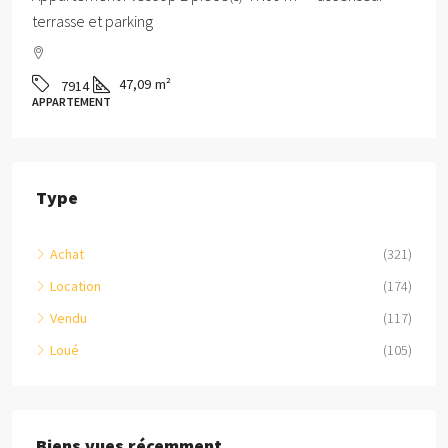
terrasse et parking
47,09
m²
7914
APPARTEMENT
Type
Achat
(321)
Location
(174)
Vendu
(117)
Loué
(105)
Biens vues récemment