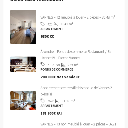
VANNES – T2 meublé à louer – 2 pièces – 30.48 m²
30.48
m²
425
APPARTEMENT
680€ CC
À vendre – Fonds de commerce Restaurant / Bar –
Licence IV – Proche Vannes
Bar
229
m²
7713
FONDS DE COMMERCE
200 000€ Net vendeur
Appartement centre ville historique de Vannes 2
pièce(s)
31.39
m²
7620
APPARTEMENT
181 900€ FAI
VANNES – T3 non meublé à louer – 2 pièces – 56.21