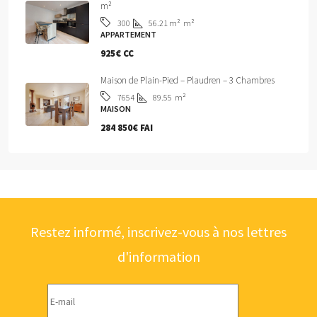
m²
56.21 m²
m²
300
APPARTEMENT
925€ CC
Maison de Plain-Pied – Plaudren – 3 Chambres
89.55
m²
7654
MAISON
284 850€ FAI
Restez informé, inscrivez-vous à nos lettres
d'information