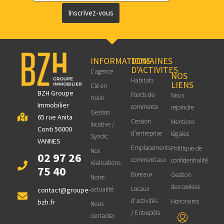
Inscrivez-vous
INFORMATIONS
DOMAINES
D'ACTIVITES
L'agence
NOS
Habitats
LIENS
Clé en
BZH Groupe
Fonds de
Nous
main
Immobilier
commerce
rejoindre
Gestion
65 rue Anita
Cession
Mentions
locative /
Conti 56000
d'entreprise
légales
Syndic
VANNES
Emplacements
Politique de
Nos
02 97 26
commerciaux
confidentialité
réalisations
75 40
Bureaux
Gestion
Notre
des cookies
Locaux
actualité
contact@groupe-
d'activités
Honoraires
bzh.fr
Nous
/ Entrepôts
contacter