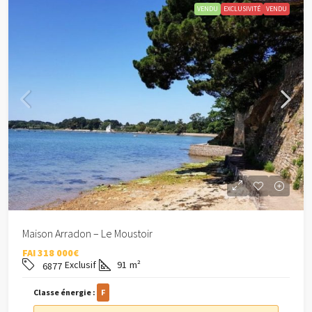
VENDU
EXCLUSIVITÉ
VENDU
Maison Arradon – Le Moustoir
FAI
318 000€
Exclusif
91
m²
6877
Classe énergie :
F