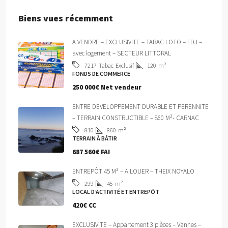
Biens vues récemment
A VENDRE – EXCLUSIVITE – TABAC LOTO – FDJ –
avec logement – SECTEUR LITTORAL
Tabac
Exclusif
120
m²
7217
FONDS DE COMMERCE
250 000€ Net vendeur
ENTRE DEVELOPPEMENT DURABLE ET PERENNITE
– TERRAIN CONSTRUCTIBLE – 860 M²- CARNAC
860
m²
810
TERRAIN À BÂTIR
687 560€ FAI
ENTREPÔT 45 M² – A LOUER – THEIX NOYALO
45
m²
299
LOCAL D’ACTIVITÉ ET ENTREPÔT
420€ CC
EXCLUSIVITE – Appartement 3 pièces – Vannes –