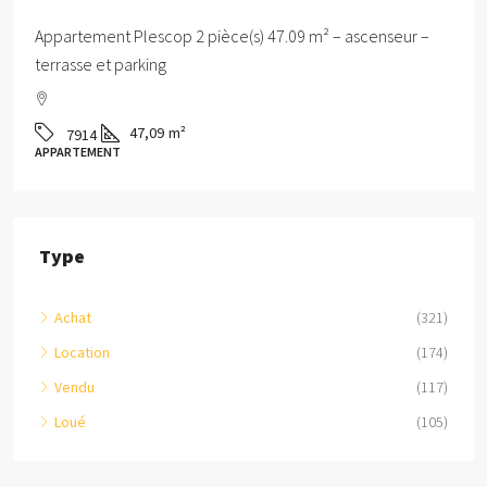
Appartement Plescop 2 pièce(s) 47.09 m² – ascenseur –
terrasse et parking
47,09
m²
7914
APPARTEMENT
Type
Achat
(321)
Location
(174)
Vendu
(117)
Loué
(105)