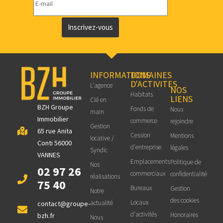
Inscrivez-vous
INFORMATIONS
DOMAINES
D'ACTIVITES
L'agence
NOS
Habitats
LIENS
Clé en
BZH Groupe
Fonds de
Nous
main
Immobilier
commerce
rejoindre
Gestion
65 rue Anita
Cession
Mentions
locative /
Conti 56000
d'entreprise
légales
Syndic
VANNES
Emplacements
Politique de
Nos
02 97 26
commerciaux
confidentialité
réalisations
75 40
Bureaux
Gestion
Notre
des cookies
Locaux
actualité
contact@groupe-
d'activités
Honoraires
bzh.fr
Nous