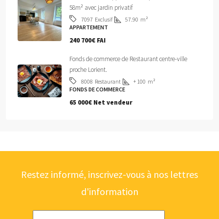
58m² avec jardin privatif
Exclusif
57.90
m²
7097
APPARTEMENT
240 700€ FAI
Fonds de commerce de Restaurant centre-ville
proche Lorient.
Restaurant
+ 100
m²
8008
FONDS DE COMMERCE
65 000€ Net vendeur
Restez informé, inscrivez-vous à nos lettres
d'information