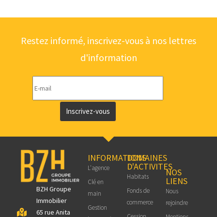
Restez informé, inscrivez-vous à nos lettres
d'information
Inscrivez-vous
INFORMATIONS
DOMAINES
D'ACTIVITES
L'agence
NOS
Habitats
LIENS
Clé en
BZH Groupe
Fonds de
Nous
main
Immobilier
commerce
rejoindre
Gestion
65 rue Anita
Cession
Mentions