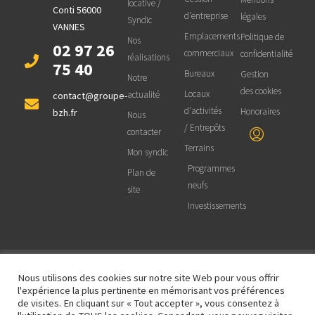
locative /
Conti 56000
d'entreprise
légales
Syndic
VANNES
Emplacements
Politique de
Nos
02 97 26
commerciaux
confidentialité
réalisations
75 40
Bureaux
Gestion
Notre
des cookies
Locaux
actualité
contact@groupe-
d'activités
Honoraires
bzh.fr
Nous
/ Entrepôts
contacter
Terrains
Mon syndic
Programmes
Plan de
neufs
site
Investissements
Nous utilisons des cookies sur notre site Web pour vous offrir
© 2025 BZH Groupe Immobilier - Site
réalisé et maintenu par
OCTOPROD |
l'expérience la plus pertinente en mémorisant vos préférences
Informatique et Web
de visites. En cliquant sur « Tout accepter », vous consentez à