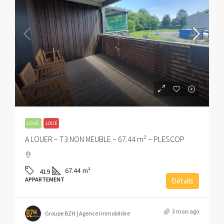
897€
CC
LOUÉ
LOUÉ
A LOUER – T3 NON MEUBLE – 67.44 m² – PLESCOP
67.44
m²
419
APPARTEMENT
Détails
3 mois ago
Groupe BZH | Agence Immobilière