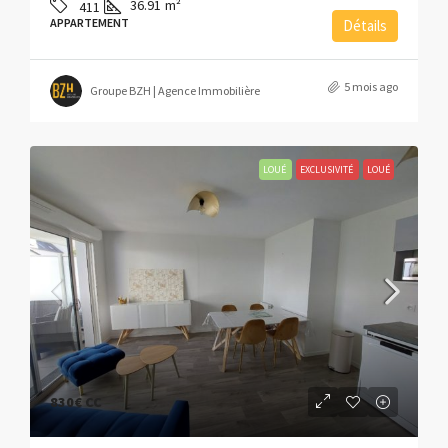
36.91
m²
411
APPARTEMENT
Détails
5 mois ago
Groupe BZH | Agence Immobilière
LOUÉ
EXCLUSIVITÉ
LOUÉ
830€
CC