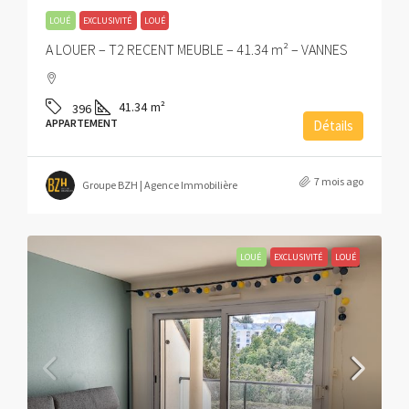
LOUÉ
EXCLUSIVITÉ
LOUÉ
A LOUER – T2 RECENT MEUBLE – 41.34 m² – VANNES
41.34
m²
396
APPARTEMENT
Détails
7 mois ago
Groupe BZH | Agence Immobilière
LOUÉ
EXCLUSIVITÉ
LOUÉ