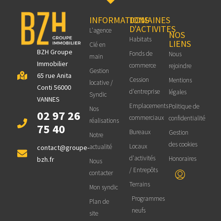
INFORMATIONS
DOMAINES
D'ACTIVITES
L'agence
NOS
Habitats
LIENS
Clé en
BZH Groupe
Fonds de
Nous
main
Immobilier
commerce
rejoindre
Gestion
65 rue Anita
Cession
Mentions
locative /
Conti 56000
d'entreprise
légales
Syndic
VANNES
Emplacements
Politique de
Nos
02 97 26
commerciaux
confidentialité
réalisations
75 40
Bureaux
Gestion
Notre
des cookies
Locaux
actualité
contact@groupe-
d'activités
Honoraires
bzh.fr
Nous
/ Entrepôts
contacter
Terrains
Mon syndic
Programmes
Plan de
neufs
site