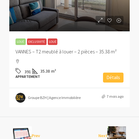
650€
CC
LOUÉ
EXCLUSIVITÉ
LOUÉ
VANNES – T2 meublé à louer – 2 pièces – 35.38 m²
35.38
m²
391
APPARTEMENT
Détails
7 mois ago
Groupe BZH | Agence Immobilière
Prev
Next