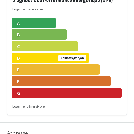
Diagnostic de Performance Énergétique (DPE)
Logement économe
A
B
C
D
228 kWh/m²/an
E
F
G
Logement énergivore
Addresse