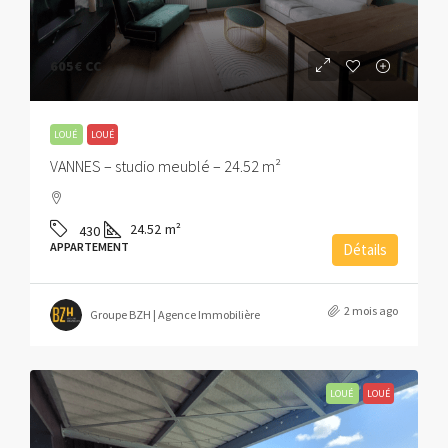
605€
CC
LOUÉ
LOUÉ
VANNES – studio meublé – 24.52 m²
24.52
m²
430
APPARTEMENT
Détails
2 mois ago
Groupe BZH | Agence Immobilière
LOUÉ
LOUÉ