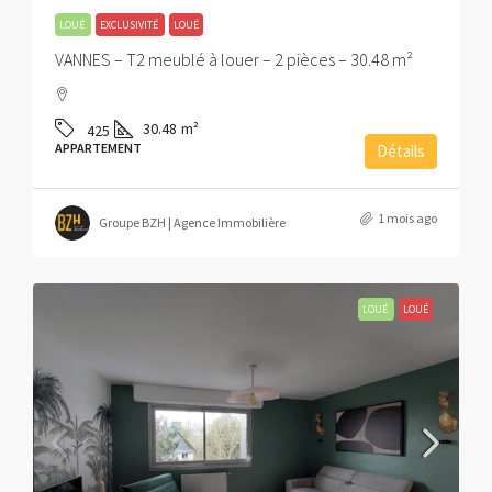
LOUÉ
EXCLUSIVITÉ
LOUÉ
VANNES – T2 meublé à louer – 2 pièces – 30.48 m²
30.48
m²
425
APPARTEMENT
Détails
1 mois ago
Groupe BZH | Agence Immobilière
LOUÉ
LOUÉ