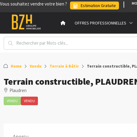
Vous souhaitez vendre votre bien ?
MO
Estimation Gratuite
OFFRES PROFESSIONNELLES
Home
Vendu
Terrain à Bâtir
Terrain constructible, P
Terrain constructible, PLAUDRE
Plaudren
VENDU
VENDU
Aperçu