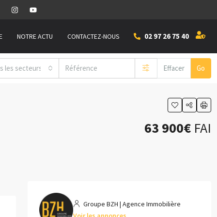
02 97 26 75 40
E
NOTRE ACTU
CONTACTEZ-NOUS
s les secteurs
Effacer
Go
63 900€
FAI
Groupe BZH | Agence Immobilière
Voir les annonces
1