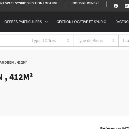
N ESPACE SYNDIC / GESTION LOCATIVE
NOUS REJOINDRE
OFFRES PARTICULIERS
GESTION LOCATIVE ET SYNDIC
L’AGENC
Type d'Offres
Type de Biens
Tou
LAUDREN , 412M²
N , 412M²
Référence:
647