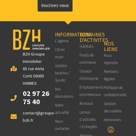
Inscrivez-vous
INFORMATIONS
DOMAINES
D'ACTIVITES
L'agence
NOS
Habitats
LIENS
Clé en
BZH Groupe
Fonds de
Nous
main
Immobilier
commerce
rejoindre
Gestion
65 rue Anita
Cession
Mentions
locative /
Conti 56000
d'entreprise
légales
Syndic
VANNES
Emplacements
Politique de
Nos
02 97 26
commerciaux
confidentialité
réalisations
75 40
Bureaux
Gestion
Notre
des cookies
Locaux
actualité
contact@groupe-
d'activités
Honoraires
bzh.fr
Nous
/ Entrepôts
contacter
Terrains