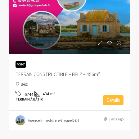
243 650€
FAI
ACHAT
TERRAIN CONSTRUCTIBLE – BELZ – 456m²
Belz
434
m²
6744
TERRAIN À BÂTIR
Détails
3 ans ago
Agence Immobiliere Groupe BZH