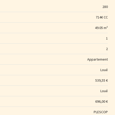
280
714€ CC
49.05 m²
1
2
Appartement
Loué
539,55 €
Loué
696,00 €
PLESCOP