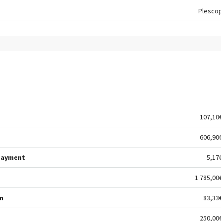
Plesco
107,10
606,90
Payment
5,17
1 785,00
n
83,33
250,00