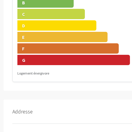
B
C
D
E
F
G
Logement énergivore
Addresse