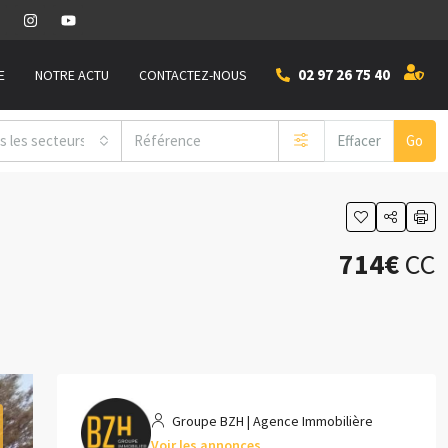
02 97 26 75 40
E
NOTRE ACTU
CONTACTEZ-NOUS
s les secteurs
Effacer
Go
714€
CC
Groupe BZH | Agence Immobilière
Voir les annonces