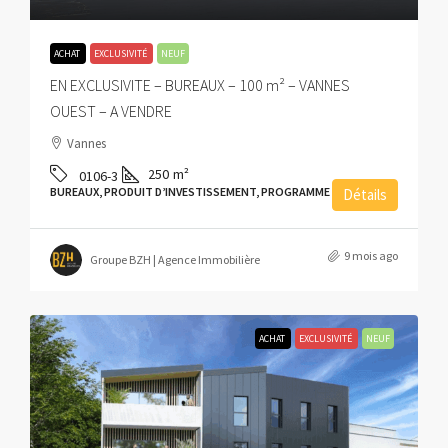
ACHAT
EXCLUSIVITÉ
NEUF
EN EXCLUSIVITE – BUREAUX – 100 m² – VANNES
OUEST – A VENDRE
Vannes
250
m²
0106-3
BUREAUX, PRODUIT D’INVESTISSEMENT, PROGRAMME NEUF
Détails
9 mois ago
Groupe BZH | Agence Immobilière
ACHAT
EXCLUSIVITÉ
NEUF