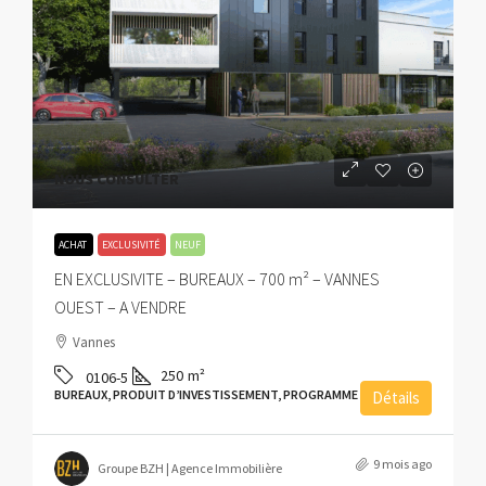
NOUS CONSULTER
ACHAT
EXCLUSIVITÉ
NEUF
EN EXCLUSIVITE – BUREAUX – 700 m² – VANNES
OUEST – A VENDRE
Vannes
250
m²
0106-5
BUREAUX, PRODUIT D’INVESTISSEMENT, PROGRAMME NEUF
Détails
9 mois ago
Groupe BZH | Agence Immobilière