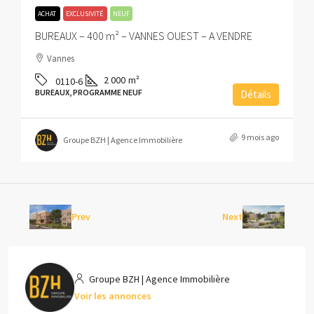
ACHAT
EXCLUSIVITÉ
NEUF
BUREAUX – 400 m² – VANNES OUEST – A VENDRE
Vannes
2 000
m²
0110-6
BUREAUX, PROGRAMME NEUF
Détails
9 mois ago
Groupe BZH | Agence Immobilière
Prev
Next
Groupe BZH | Agence Immobilière
Voir les annonces