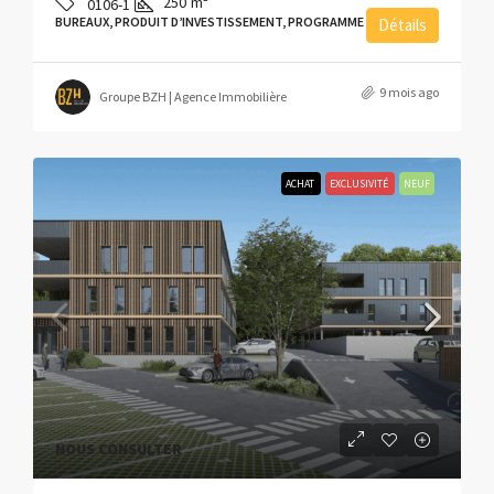
250
m²
0106-1
BUREAUX, PRODUIT D’INVESTISSEMENT, PROGRAMME NEUF
Détails
9 mois ago
Groupe BZH | Agence Immobilière
ACHAT
EXCLUSIVITÉ
NEUF
NOUS CONSULTER