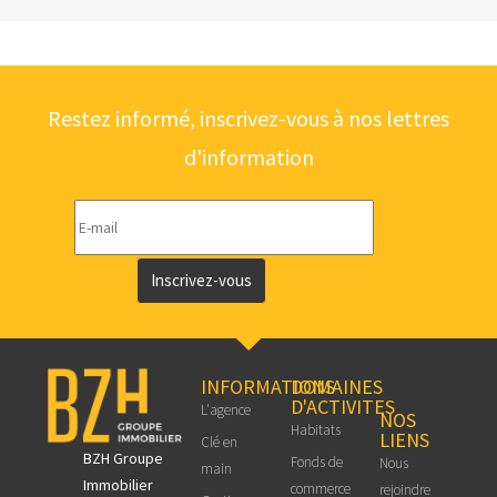
Restez informé, inscrivez-vous à nos lettres
d'information
Inscrivez-vous
INFORMATIONS
DOMAINES
D'ACTIVITES
L'agence
NOS
Habitats
LIENS
Clé en
BZH Groupe
Fonds de
Nous
main
Immobilier
commerce
rejoindre