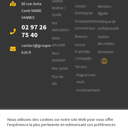
Gestion
65 rue Anita
Cession
Mentions
locative /
Conti 56000
d'entreprise
légales
Syndic
VANNES
Emplacements
Politique de
Nos
02 97 26
commerciaux
confidentialité
réalisations
75 40
Bureaux
Gestion
Notre
des cookies
Locaux
actualité
contact@groupe-
d'activités
Honoraires
bzh.fr
Nous
/ Entrepôts
contacter
Terrains
Mon syndic
Programmes
Plan de
neufs
site
Investissements
Nous utilisons des cookies sur notre site Web pour vous offrir
© 2025 BZH Groupe Immobilier - Site
réalisé et maintenu par
OCTOPROD |
l'expérience la plus pertinente en mémorisant vos préférences
Informatique et Web