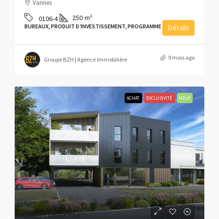
Vannes
250
m²
0106-4
BUREAUX, PRODUIT D’INVESTISSEMENT, PROGRAMME NEUF
Détails
9 mois ago
Groupe BZH | Agence Immobilière
ACHAT
EXCLUSIVITÉ
NEUF
NOUS CONSULTER