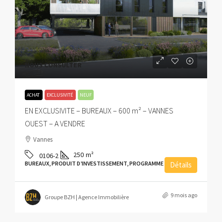
NOUS CONSULTER
ACHAT
EXCLUSIVITÉ
NEUF
EN EXCLUSIVITE – BUREAUX – 600 m² – VANNES
OUEST – A VENDRE
Vannes
250
m²
0106-2
BUREAUX, PRODUIT D’INVESTISSEMENT, PROGRAMME NEUF
Détails
9 mois ago
Groupe BZH | Agence Immobilière