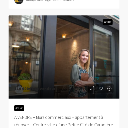
ACHAT
110 000€
Net vendeur
ACHAT
A VENDRE – Murs commerciaux + appartement à
rénover – Centre-ville d’une Petite Cité de Caractère