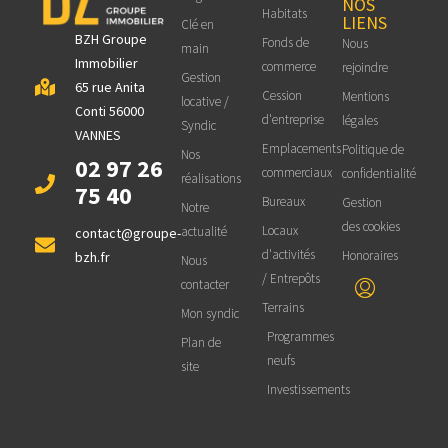
NOS
Habitats
LIENS
Clé en
BZH Groupe
Fonds de
Nous
main
Immobilier
commerce
rejoindre
Gestion
65 rue Anita
Cession
Mentions
locative /
Conti 56000
d'entreprise
légales
Syndic
VANNES
Emplacements
Politique de
Nos
02 97 26
commerciaux
confidentialité
réalisations
75 40
Bureaux
Gestion
Notre
des cookies
Locaux
actualité
contact@groupe-
d'activités
Honoraires
bzh.fr
Nous
/ Entrepôts
contacter
Terrains
Mon syndic
Programmes
Plan de
neufs
site
Investissements