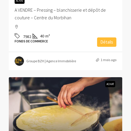
ACHAT
A VENDRE – Pressing – blanchisserie et dépôt de
couture – Centre du Morbihan
40
m²
7982
FONDS DE COMMERCE
Détails
1 mois ago
Groupe BZH | Agence Immobilière
ACHAT