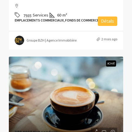
Services
60
m²
7935
EMPLACEMENTS COMMERCIAUX, FONDS DE COMMERCE
Détails
2 mois ago
Groupe BZH | Agence Immobilière
ACHAT