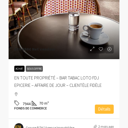
180 000€
Net vendeur
ACHAT
SOUS OFFRE
EN TOUTE PROPRIÉTÉ – BAR TABAC LOTO FDJ
EPICERIE – AFFAIRE DE JOUR – CLIENTÈLE FIDÈLE
70
m²
7944
FONDS DE COMMERCE
Détails
2 mois ago
Groupe BZH | Agence Immobilière