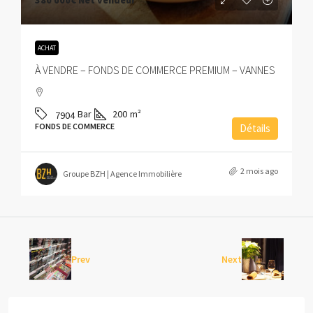
380 000€
Net vendeur
ACHAT
À VENDRE – FONDS DE COMMERCE PREMIUM – VANNES
Bar
200
m²
7904
FONDS DE COMMERCE
Détails
2 mois ago
Groupe BZH | Agence Immobilière
Prev
Next