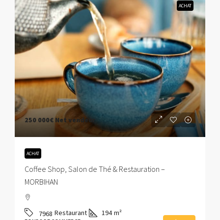
ACHAT
250 000€
Net vendeur
ACHAT
Coffee Shop, Salon de Thé & Restauration –
MORBIHAN
Restaurant
194
m²
7968