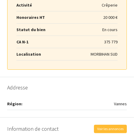
Activité
Crêperie
Honoraires HT
20 000 €
Statut du bien
En cours
CA N-1
375 779
Localisation
MORBIHAN SUD
Addresse
Région:
Vannes
Information de contact
Voir les annonces