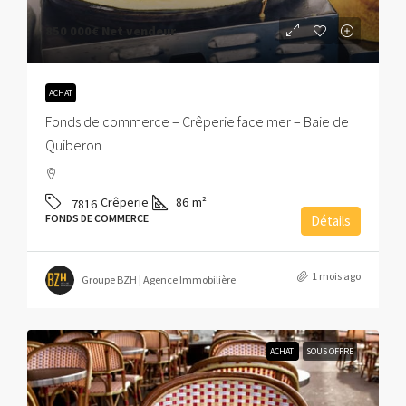
850 000€
Net vendeur
ACHAT
Fonds de commerce – Crêperie face mer – Baie de
Quiberon
Crêperie
86
m²
7816
FONDS DE COMMERCE
Détails
1 mois ago
Groupe BZH | Agence Immobilière
ACHAT
SOUS OFFRE