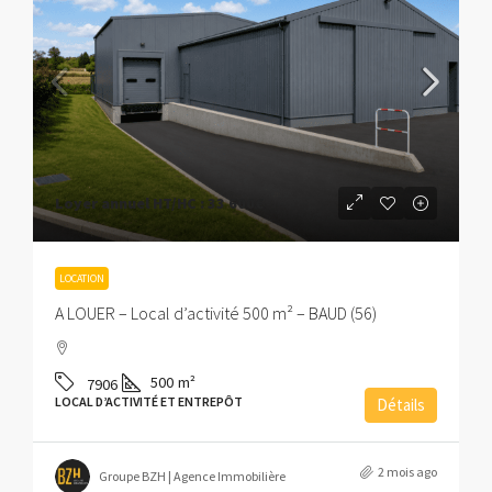
Loyer annuel HT/HC :
33 600€
LOCATION
A LOUER – Local d’activité 500 m² – BAUD (56)
500
m²
7906
LOCAL D’ACTIVITÉ ET ENTREPÔT
Détails
2 mois ago
Groupe BZH | Agence Immobilière