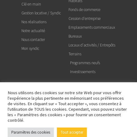
Habitats
Clé en main
Fonds de commerce
Gestion locative / Syndic
Cession d'entreprise
Nos réalisations
Emplacements commerciaux
Notre actualité
Bureaux
Nous contacter
Locaux d'activités / Entrepôts
Mon syndic
Terrains
Programmes neufs
Investissements
NOS LIENS
Nous utilisons des cookies sur notre site Web pour vous offrir
l'expérience la plus pertinente en mémorisant vos préférences
Nous rejoindre
de visites. En cliquant sur « Tout accepter », vous consentez à
Mentions légales
l'utilisation de TOUS les cookies. Cependant, vous pouvez visiter
les « Paramètres des cookies » pour fournir un consentement
Politique de confidentialité
contrôlé.
Gestion des cookies
Paramètres des cookies
Tout accepter
Groupe BZH | Agence Immobilière
Honoraires