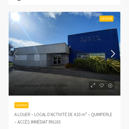
LOCATION
Loyer annuel HT/HC
43 200€
LOCATION
A LOUER – LOCAL D’ACTIVITÉ DE 410 m² – QUIMPERLE
– ACCÈS IMMÉDIAT RN165