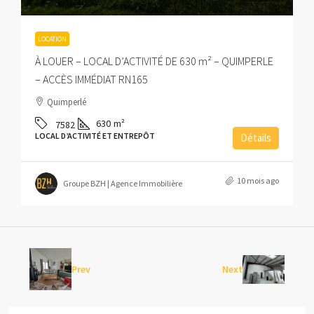
LOCATION
À LOUER – LOCAL D’ACTIVITÉ DE 630 m² – QUIMPERLE
– ACCÈS IMMÉDIAT RN165
Quimperlé
630
m²
7582
LOCAL D’ACTIVITÉ ET ENTREPÔT
Détails
10 mois ago
Groupe BZH | Agence Immobilière
Prev
Next