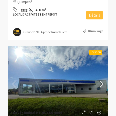
Quimperlé
410
m²
7583
LOCAL D’ACTIVITÉ ET ENTREPÔT
Détails
10 mois ago
Groupe BZH | Agence Immobilière
LOCATION
Loyer annuel HT/HC :
56 400€