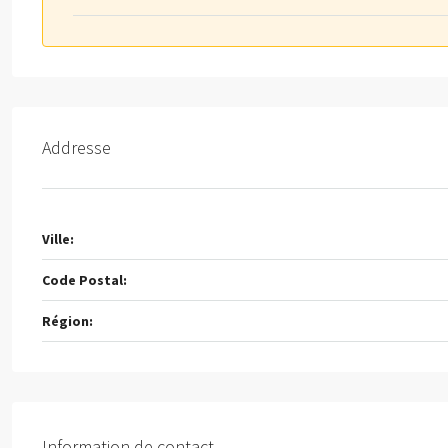
Addresse
Ville:
Code Postal:
Région:
Information de contact