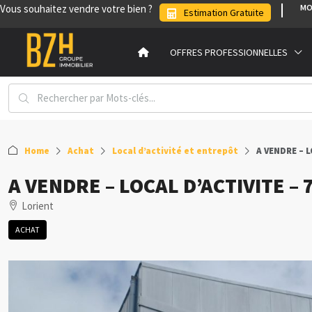
Vous souhaitez vendre votre bien ?
MO
Estimation Gratuite
OFFRES PROFESSIONNELLES
Home
Achat
Local d’activité et entrepôt
A VENDRE – L
A VENDRE – LOCAL D’ACTIVITE – 
Lorient
ACHAT