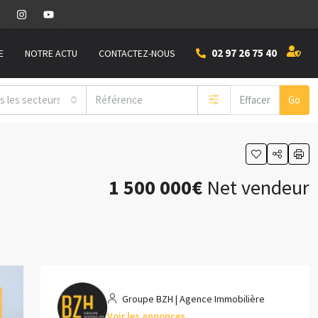
02 97 26 75 40
E
NOTRE ACTU
CONTACTEZ-NOUS
s les secteurs
Effacer
Go
1 500 000€
Net vendeur
Groupe BZH | Agence Immobilière
Voir les annonces