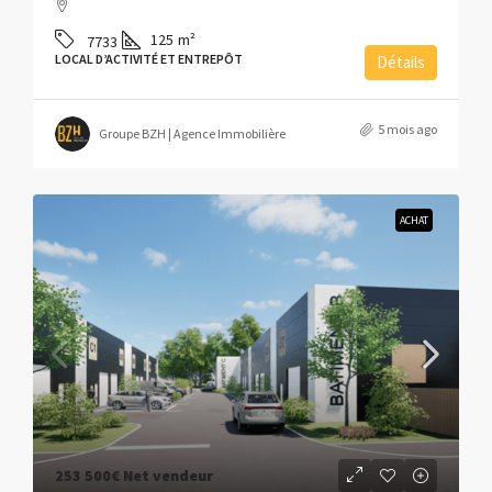
125
m²
7733
LOCAL D’ACTIVITÉ ET ENTREPÔT
Détails
5 mois ago
Groupe BZH | Agence Immobilière
ACHAT
253 500€
Net vendeur