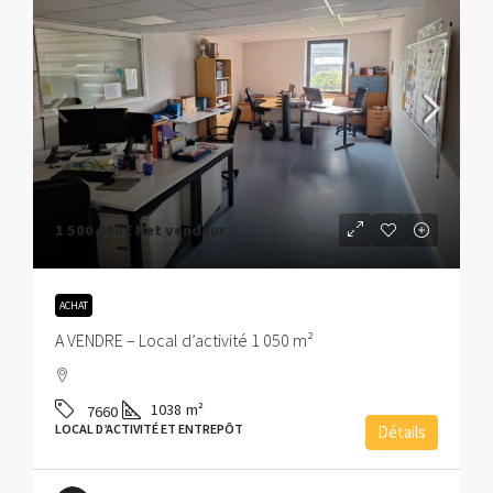
1 500 000€
Net vendeur
ACHAT
A VENDRE – Local d’activité 1 050 m²
1038
m²
7660
LOCAL D’ACTIVITÉ ET ENTREPÔT
Détails