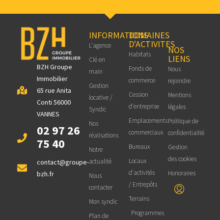
INFORMATIONS
DOMAINES
D'ACTIVITES
L'agence
NOS
Habitats
LIENS
Clé en
BZH Groupe
Fonds de
Nous
main
Immobilier
commerce
rejoindre
Gestion
65 rue Anita
Cession
Mentions
locative /
Conti 56000
d'entreprise
légales
Syndic
VANNES
Emplacements
Politique de
Nos
02 97 26
commerciaux
confidentialité
réalisations
75 40
Bureaux
Gestion
Notre
des cookies
Locaux
actualité
contact@groupe-
d'activités
Honoraires
bzh.fr
Nous
/ Entrepôts
contacter
Terrains
Mon syndic
Programmes
Plan de