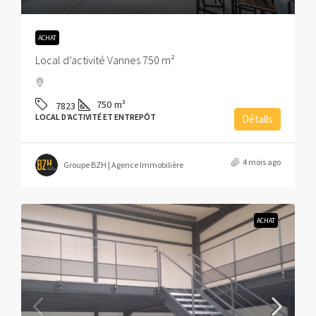
ACHAT
Local d’activité Vannes 750 m²
750
m²
7823
LOCAL D’ACTIVITÉ ET ENTREPÔT
Détails
4 mois ago
Groupe BZH | Agence Immobilière
ACHAT