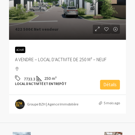
422 500€
Net vendeur
ACHAT
A VENDRE – LOCAL D’ACTIVITE DE 250 M² – NEUF
250
m²
7733.3
LOCAL D’ACTIVITÉ ET ENTREPÔT
Détails
5 mois ago
Groupe BZH | Agence Immobilière