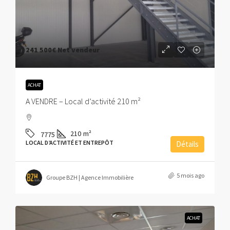
241 500€
Net vendeur
ACHAT
A VENDRE – Local d’activité 210 m²
210
m²
7775
LOCAL D’ACTIVITÉ ET ENTREPÔT
Détails
5 mois ago
Groupe BZH | Agence Immobilière
ACHAT