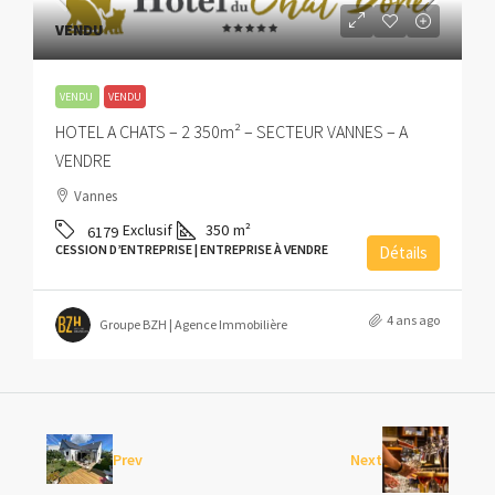
VENDU
VENDU
VENDU
HOTEL A CHATS – 2 350m² – SECTEUR VANNES – A
VENDRE
Vannes
Exclusif
350
m²
6179
CESSION D’ENTREPRISE | ENTREPRISE À VENDRE
Détails
4 ans ago
Groupe BZH | Agence Immobilière
Prev
Next