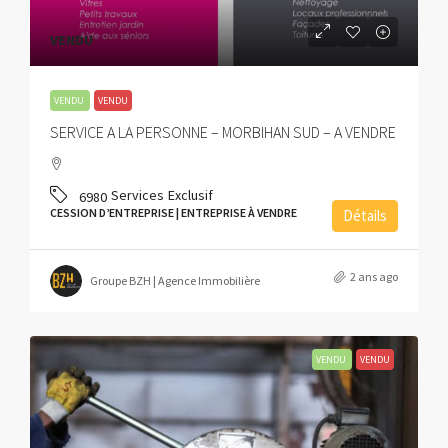
VENDU
VENDU
VENDU
SERVICE A LA PERSONNE – MORBIHAN SUD – A VENDRE
Services
Exclusif
6980
CESSION D’ENTREPRISE | ENTREPRISE À VENDRE
Détails
2 ans ago
Groupe BZH | Agence Immobilière
VENDU
VENDU