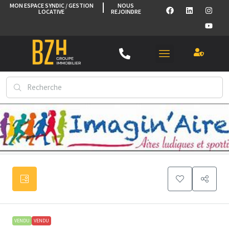
MON ESPACE SYNDIC / GESTION
NOUS
LOCATIVE
REJOINDRE
VENDU
VENDU