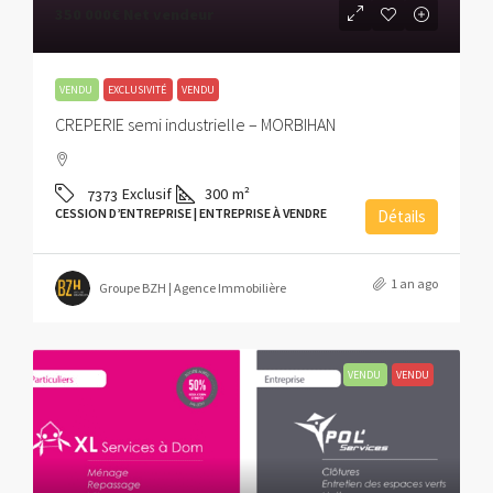
350 000€
Net vendeur
VENDU
EXCLUSIVITÉ
VENDU
CREPERIE semi industrielle – MORBIHAN
Exclusif
300
m²
7373
CESSION D’ENTREPRISE | ENTREPRISE À VENDRE
Détails
1 an ago
Groupe BZH | Agence Immobilière
VENDU
VENDU