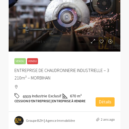
1 000 000€
Net vendeur
VENDU
VENDU
ENTREPRISE DE CHAUDRONNERIE INDUSTRIELLE – 3
210m² – MORBIHAN
Industrie
Exclusif
670
m²
6939
CESSION D’ENTREPRISE | ENTREPRISE À VENDRE
Détails
2 ans ago
Groupe BZH | Agence Immobilière