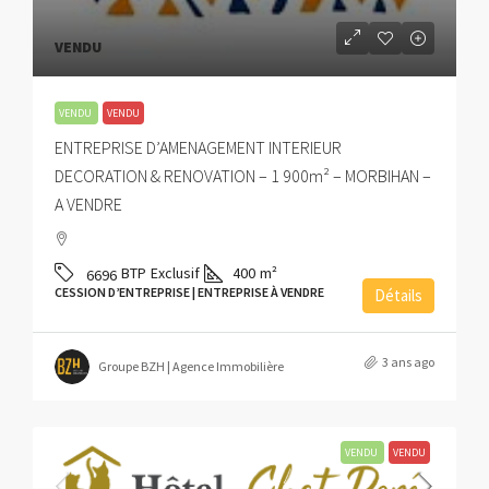
VENDU
VENDU
VENDU
ENTREPRISE D’AMENAGEMENT INTERIEUR
DECORATION & RENOVATION – 1 900m² – MORBIHAN –
A VENDRE
BTP
Exclusif
400
m²
6696
CESSION D’ENTREPRISE | ENTREPRISE À VENDRE
Détails
3 ans ago
Groupe BZH | Agence Immobilière
VENDU
VENDU