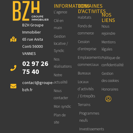
INFORMATIONS
DOMAINES
D'ACTIVITES
L'agence
NOS
Habitats
LIENS
Clé en
BZH Groupe
Fonds de
Nous
main
Immobilier
commerce
rejoindre
Gestion
65 rue Anita
Cession
Mentions
locative /
Conti 56000
d'entreprise
légales
Syndic
VANNES
Emplacements
Politique de
Nos
02 97 26
commerciaux
confidentialité
réalisations
75 40
Bureaux
Gestion
Notre
des cookies
Locaux
actualité
contact@groupe-
d'activités
Honoraires
bzh.fr
Nous
/ Entrepôts
contacter
Terrains
Mon syndic
Programmes
Plan de
neufs
site
Investissements