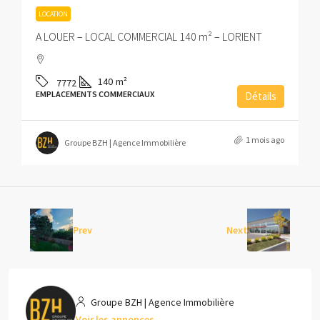
LOCATION
A LOUER – LOCAL COMMERCIAL 140 m² – LORIENT
140
m²
7772
EMPLACEMENTS COMMERCIAUX
Détails
1 mois ago
Groupe BZH | Agence Immobilière
Prev
Next
Groupe BZH | Agence Immobilière
Voir les annonces