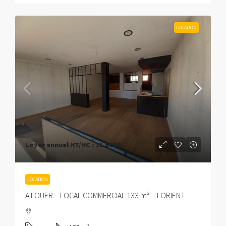
LOCATION
Loyer annuel HT/HC :
15 600€
LOCATION
A LOUER – LOCAL COMMERCIAL 133 m² – LORIENT