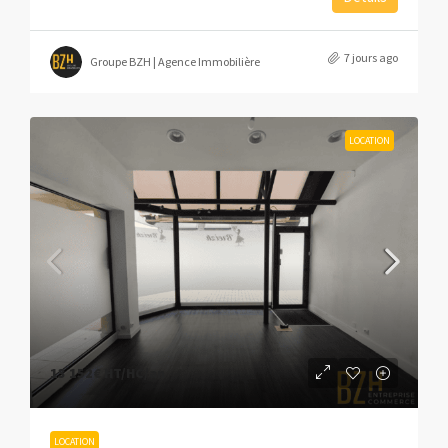
7 jours ago
Groupe BZH | Agence Immobilière
LOCATION
13 152€
HT/HC/an
LOCATION