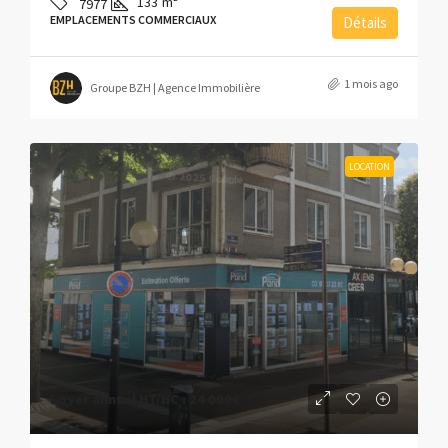
133
m²
7977
EMPLACEMENTS COMMERCIAUX
Détails
1 mois ago
Groupe BZH | Agence Immobilière
LOCATION
Loyer annuel HT/HC :
24 000€