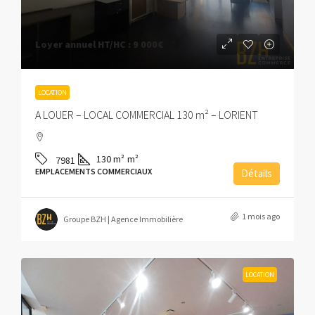
Loyer annuel HT/HC :
9 000€
LOCATION
A LOUER – LOCAL COMMERCIAL 130 m² – LORIENT
130 m²
m²
7981
EMPLACEMENTS COMMERCIAUX
Détails
1 mois ago
Groupe BZH | Agence Immobilière
LOCATION