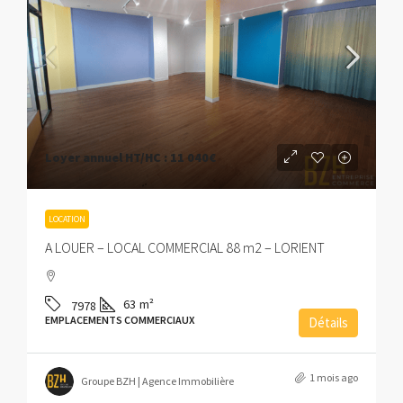
Loyer annuel HT/HC :
11 040€
LOCATION
A LOUER – LOCAL COMMERCIAL 88 m2 – LORIENT
63
m²
7978
EMPLACEMENTS COMMERCIAUX
Détails
1 mois ago
Groupe BZH | Agence Immobilière