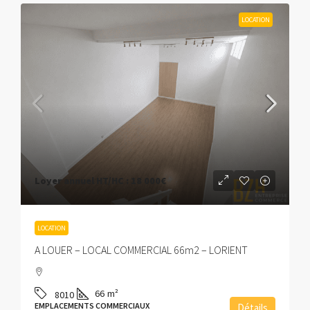
LOCATION
Loyer annuel HT/HC :
18 000€
LOCATION
A LOUER – LOCAL COMMERCIAL 66m2 – LORIENT
66
m²
8010
EMPLACEMENTS COMMERCIAUX
Détails