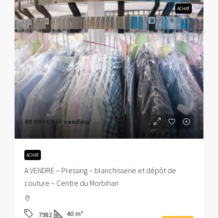
ACHAT
40 000€
Net vendeur
ACHAT
A VENDRE – Pressing – blanchisserie et dépôt de
couture – Centre du Morbihan
40
m²
7982