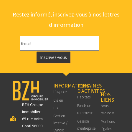
Restez informé, inscrivez-vous à nos lettres
d'information
Inscrivez-vous
INFORMATIONS
DOMAINES
D'ACTIVITES
L'agence
NOS
Habitats
LIENS
Clé en
BZH Groupe
Fonds de
Nous
main
Immobilier
commerce
rejoindre
Gestion
65 rue Anita
Cession
Mentions
locative /
Conti 56000
d'entreprise
légales
Syndic