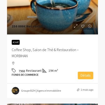
250 000€
Net vendeur
ACHAT
Coffee Shop, Salon de Thé & Restauration –
MORBIHAN
Restaurant
194
m²
7968
FONDS DE COMMERCE
Détails
1 mois ago
Groupe BZH | Agence Immobilière