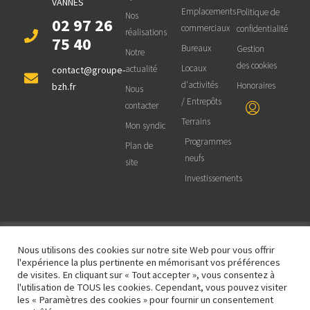
VANNES
Emplacements
Politique de
Nos
02 97 26
commerciaux
confidentialité
réalisations
75 40
Bureaux
Gestion
Notre
des cookies
Locaux
actualité
contact@groupe-
d'activités
Honoraires
bzh.fr
Nous
/ Entrepôts
contacter
Terrains
Mon syndic
Programmes
Plan de
neufs
site
Investissements
Nous utilisons des cookies sur notre site Web pour vous offrir
© 2025 BZH Groupe Immobilier - Site
réalisé et maintenu par
OCTOPROD |
l'expérience la plus pertinente en mémorisant vos préférences
Informatique et Web
de visites. En cliquant sur « Tout accepter », vous consentez à
l'utilisation de TOUS les cookies. Cependant, vous pouvez visiter
les « Paramètres des cookies » pour fournir un consentement