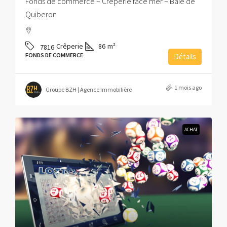
Fonds de commerce – Crêperie face mer – Baie de
Quiberon
Crêperie
86
m²
7816
FONDS DE COMMERCE
Détails
1 mois ago
Groupe BZH | Agence Immobilière
ACHAT