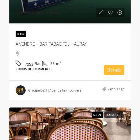
240 000€
Net vendeur
ACHAT
A VENDRE – BAR TABAC FDJ – AURAY
Bar
88
m²
7953
FONDS DE COMMERCE
Détails
2 mois ago
Groupe BZH | Agence Immobilière
ACHAT
SOUS OFFRE