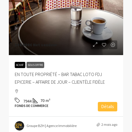
180 000€
Net vendeur
ACHAT
SOUS OFFRE
EN TOUTE PROPRIÉTÉ – BAR TABAC LOTO FDJ
EPICERIE – AFFAIRE DE JOUR – CLIENTÈLE FIDÈLE
70
m²
7944
FONDS DE COMMERCE
Détails
2 mois ago
Groupe BZH | Agence Immobilière