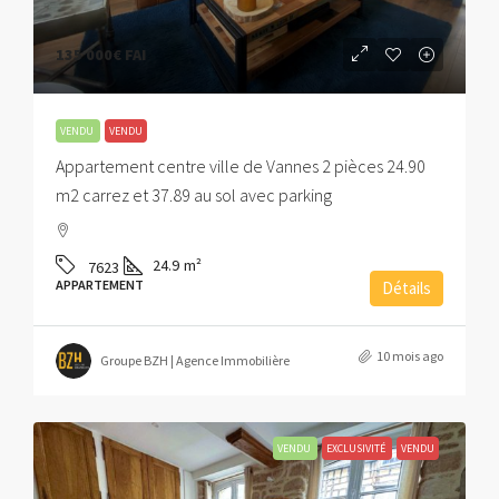
135 000€
FAI
VENDU
VENDU
Appartement centre ville de Vannes 2 pièces 24.90
m2 carrez et 37.89 au sol avec parking
24.9
m²
7623
APPARTEMENT
Détails
10 mois ago
Groupe BZH | Agence Immobilière
VENDU
EXCLUSIVITÉ
VENDU