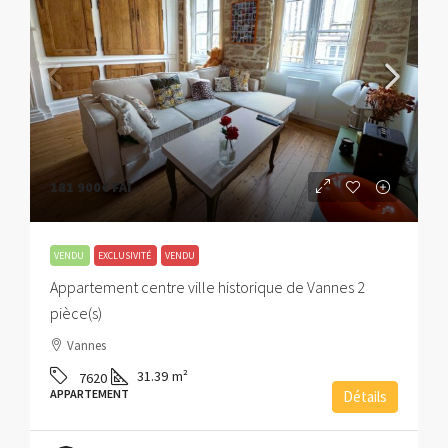
181 900€
FAI
VENDU
EXCLUSIVITÉ
VENDU
Appartement centre ville historique de Vannes 2
pièce(s)
Vannes
31.39
m²
7620
APPARTEMENT
Détails