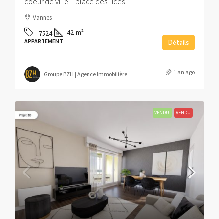
coeur de ville – place des Lices
Vannes
42
m²
7524
APPARTEMENT
Détails
1 an ago
Groupe BZH | Agence Immobilière
VENDU
VENDU