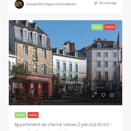
10 mois ago
Groupe BZH | Agence Immobilière
VENDU
VENDU
269 500€
FAI
VENDU
VENDU
Appartement de charme Vannes 2 pièce(s) 42 m2 –