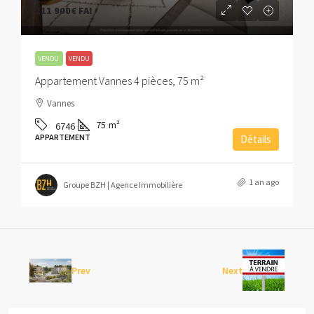
211 900€
FAI
VENDU
VENDU
Appartement Vannes 4 pièces, 75 m²
Vannes
75
m²
6746
APPARTEMENT
Détails
1 an ago
Groupe BZH | Agence Immobilière
Prev
Next