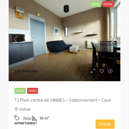
VENDU
VENDU
138 000€
FAI
VENDU
VENDU
T2 Plein centre de VANNES – Stationnement – Cave
Vannes
30
m²
7533
APPARTEMENT
Détails