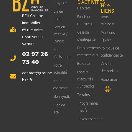
D'ACTIVITES
L'agence
NOS
Habitats
LIENS
Clé en
BZH Groupe
Fonds de
Nous
main
Immobilier
commerce
rejoindre
Gestion
65 rue Anita
Cession
Mentions
locative /
Conti 56000
d'entreprise
légales
Syndic
VANNES
Emplacements
Politique de
Nos
02 97 26
commerciaux
confidentialité
réalisations
75 40
Bureaux
Gestion
Notre
des cookies
Locaux
actualité
contact@groupe-
d'activités
Honoraires
bzh.fr
Nous
/ Entrepôts
contacter
Terrains
Mon syndic
Programmes
Plan de
neufs
site
Investissements