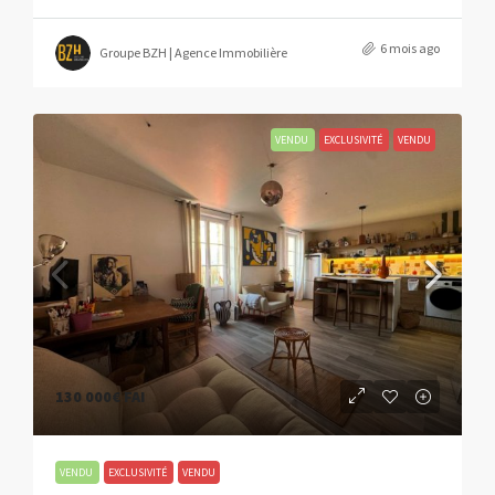
6 mois ago
Groupe BZH | Agence Immobilière
VENDU
EXCLUSIVITÉ
VENDU
130 000€
FAI
VENDU
EXCLUSIVITÉ
VENDU