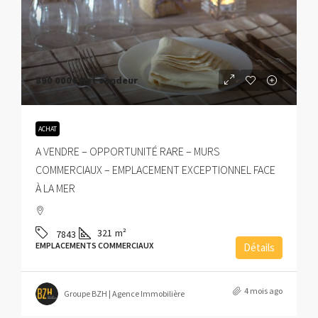
890 000€
Net vendeur
ACHAT
A VENDRE – OPPORTUNITÉ RARE – MURS
COMMERCIAUX – EMPLACEMENT EXCEPTIONNEL FACE
À LA MER
321
m²
7843
EMPLACEMENTS COMMERCIAUX
Détails
4 mois ago
Groupe BZH | Agence Immobilière