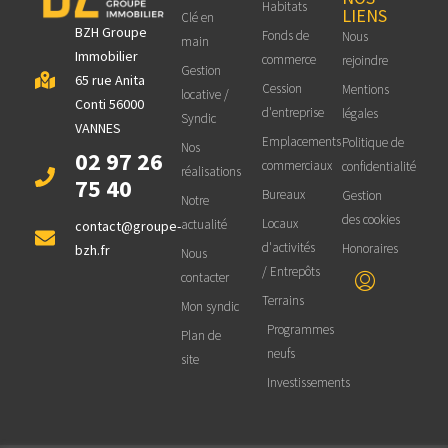
Habitats
LIENS
Clé en
BZH Groupe
Fonds de
Nous
main
Immobilier
commerce
rejoindre
Gestion
65 rue Anita
Cession
Mentions
locative /
Conti 56000
d'entreprise
légales
Syndic
VANNES
Emplacements
Politique de
Nos
02 97 26
commerciaux
confidentialité
réalisations
75 40
Bureaux
Gestion
Notre
des cookies
Locaux
actualité
contact@groupe-
d'activités
Honoraires
bzh.fr
Nous
/ Entrepôts
contacter
Terrains
Mon syndic
Programmes
Plan de
neufs
site
Investissements