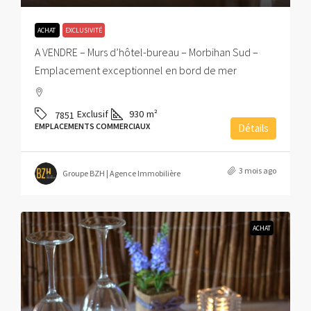
ACHAT
EXCLUSIVITÉ
A VENDRE – Murs d’hôtel-bureau – Morbihan Sud –
Emplacement exceptionnel en bord de mer
Exclusif
930
m²
7851
EMPLACEMENTS COMMERCIAUX
Détails
3 mois ago
Groupe BZH | Agence Immobilière
ACHAT