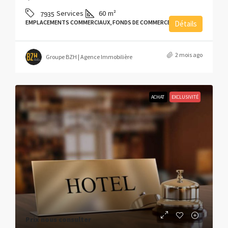
Services
60
m²
7935
EMPLACEMENTS COMMERCIAUX, FONDS DE COMMERCE
Détails
2 mois ago
Groupe BZH | Agence Immobilière
ACHAT
EXCLUSIVITÉ
Prix nous consulter