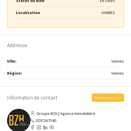
Statut du bien
En cours
Localisation
VANNES
Addresse
Ville:
Vannes
Région:
Vannes
Information de contact
Voir les annonces
Groupe BZH | Agence Immobilière
0297267540