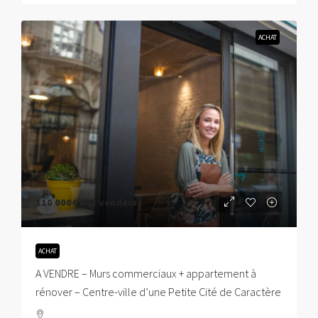
ACHAT
110 000€
Net vendeur
ACHAT
A VENDRE – Murs commerciaux + appartement à
rénover – Centre-ville d’une Petite Cité de Caractère