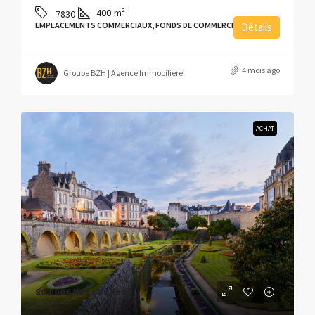
400
m²
7830
EMPLACEMENTS COMMERCIAUX, FONDS DE COMMERCE
Détails
4 mois ago
Groupe BZH | Agence Immobilière
ACHAT
80 000€
Net vendeur