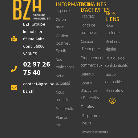
INFORMATIONS
DOMAINES
D'ACTIVITES
L'agence
NOS
Habitats
LIENS
Clé en
BZH Groupe
Fonds de
Nous
main
Immobilier
commerce
rejoindre
Gestion
65 rue Anita
Cession
Mentions
locative /
Conti 56000
d'entreprise
légales
Syndic
VANNES
Emplacements
Politique de
Nos
02 97 26
commerciaux
confidentialité
réalisations
75 40
Bureaux
Gestion
Notre
des cookies
Locaux
actualité
contact@groupe-
d'activités
Honoraires
bzh.fr
Nous
/ Entrepôts
contacter
Terrains
Mon syndic
Programmes
Plan de
neufs
site
Investissements