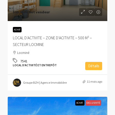
395 000€
Net vendeur
ACHAT
LOCAL D’ACTIVITE – ZONE D’ACITIVITE – 500 M² –
SECTEUR LOCMINE
Locminé
7541
LOCAL D’ACTIVITÉ ET ENTREPÔT
Détails
11 mois ago
Groupe BZH | Agence Immobilière
ACHAT
EXCLUSIVITÉ