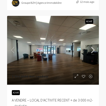
12 mois ago
Groupe BZH | Agence Immobilière
ACHAT
3 950 000€
Net vendeur
ACHAT
A VENDRE – LOCAL D’ACTIVITE RECENT + de 3 000 m2-