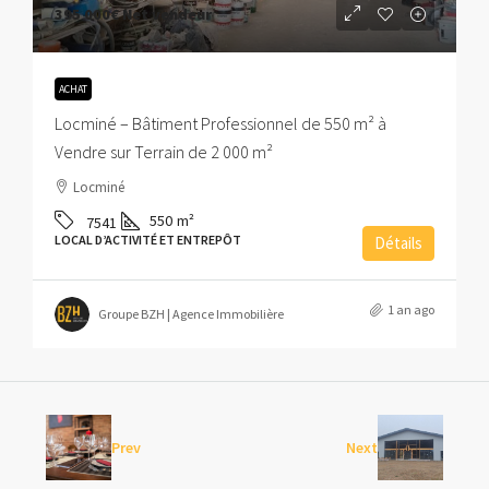
395 000€
Net vendeur
ACHAT
Locminé – Bâtiment Professionnel de 550 m² à
Vendre sur Terrain de 2 000 m²
Locminé
550
m²
7541
LOCAL D’ACTIVITÉ ET ENTREPÔT
Détails
1 an ago
Groupe BZH | Agence Immobilière
Prev
Next