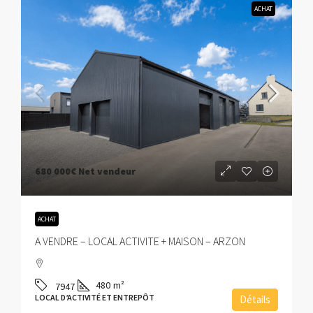
ACHAT
680 000€
Net vendeur
ACHAT
A VENDRE – LOCAL ACTIVITE + MAISON – ARZON
480
m²
7947
LOCAL D’ACTIVITÉ ET ENTREPÔT
Détails