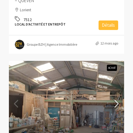
– QUEVEN
Lorient
7512
LOCAL D’ACTIVITÉ ET ENTREPÔT
Détails
12 mois ago
Groupe BZH | Agence Immobilière
ACHAT