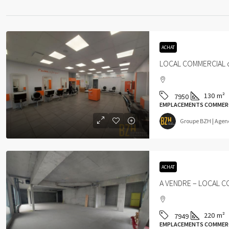
ACHAT
LOCAL COMMERCIAL d
130
m²
7950
EMPLACEMENTS COMMER
Groupe BZH | Agen
ACHAT
220
m²
7949
EMPLACEMENTS COMMER