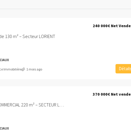
240 000€
Net Vende
e 130 m² – Secteur LORIENT
CIAUX
Détail
ce Immobilière
1 mois ago
370 000€
Net vende
A VENDRE – LOCAL COMMERCIAL 220 m² – SECTEUR LORIENT
CIAUX