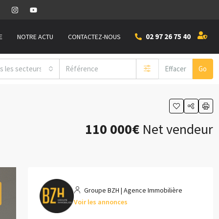
02 97 26 75 40
E
NOTRE ACTU
CONTACTEZ-NOUS
s les secteurs
Effacer
Go
110 000€
Net vendeur
Groupe BZH | Agence Immobilière
Voir les annonces