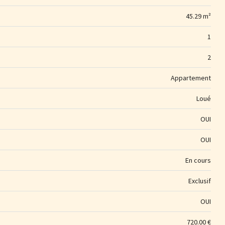
45.29 m²
1
2
Appartement
Loué
OUI
OUI
En cours
Exclusif
OUI
720.00 €