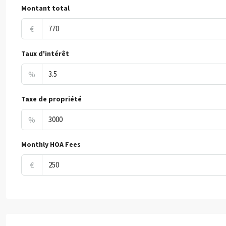
Montant total
€
Taux d'intérêt
%
Taxe de propriété
%
Monthly HOA Fees
€