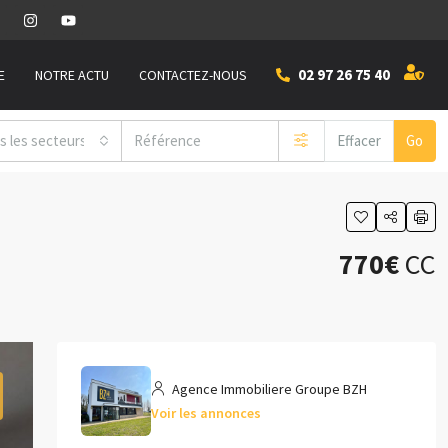
02 97 26 75 40
E
NOTRE ACTU
CONTACTEZ-NOUS
s les secteurs
Effacer
Go
770€
CC
Agence Immobiliere Groupe BZH
Voir les annonces