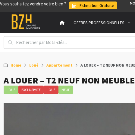
Vous souhaitez vendre votre bien ?
MO
Estimation Gratuite
OFFRES PROFESSIONNELLES
Home
Loué
Appartement
A LOUER – T2 NEUF NON MEUB
A LOUER – T2 NEUF NON MEUBLE 
LOUÉ
EXCLUSIVITÉ
LOUÉ
NEUF