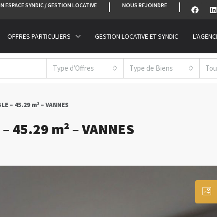
N ESPACE SYNDIC / GESTION LOCATIVE
NOUS REJOINDRE
OFFRES PARTICULIERS
GESTION LOCATIVE ET SYNDIC
L’AGENC
Type d'Offres
Type de Biens
Tou
LE – 45.29 m² – VANNES
– 45.29 m² – VANNES