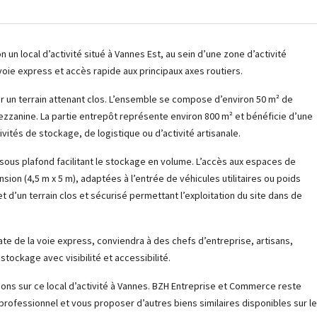
un local d’activité situé à Vannes Est, au sein d’une zone d’activité
voie express et accès rapide aux principaux axes routiers.
ur un terrain attenant clos. L’ensemble se compose d’environ 50 m² de
ezzanine. La partie entrepôt représente environ 800 m² et bénéficie d’une
vités de stockage, de logistique ou d’activité artisanale.
sous plafond facilitant le stockage en volume. L’accès aux espaces de
on (4,5 m x 5 m), adaptées à l’entrée de véhicules utilitaires ou poids
t d’un terrain clos et sécurisé permettant l’exploitation du site dans de
ate de la voie express, conviendra à des chefs d’entreprise, artisans,
tockage avec visibilité et accessibilité.
ions sur ce local d’activité à Vannes. BZH Entreprise et Commerce reste
professionnel et vous proposer d’autres biens similaires disponibles sur le