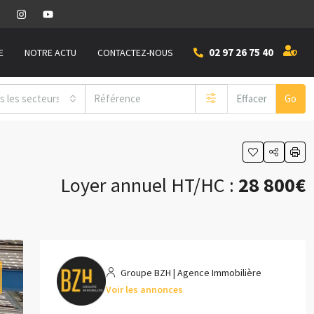
02 97 26 75 40
E
NOTRE ACTU
CONTACTEZ-NOUS
s les secteurs
Effacer
Go
Loyer annuel HT/HC :
28 800€
Groupe BZH | Agence Immobilière
Voir les annonces