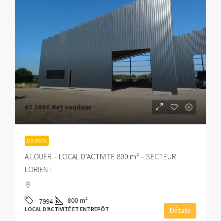
67 200€
Net vendeur
LOCATION
A LOUER – LOCAL D’ACTIVITE 800 m² – SECTEUR
LORIENT
800
m²
7994
LOCAL D’ACTIVITÉ ET ENTREPÔT
Détails