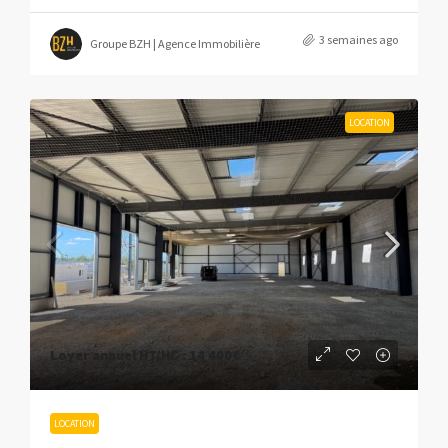
3 semaines ago
Groupe BZH | Agence Immobilière
LOCATION
Loyer annuel HT/HC :
14 400€
LOCATION