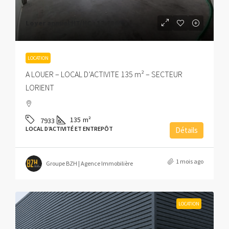
Loyer annuel HT/HC :
12 000€
LOCATION
A LOUER – LOCAL D’ACTIVITE 135 m² – SECTEUR
LORIENT
135
m²
7933
LOCAL D’ACTIVITÉ ET ENTREPÔT
Détails
1 mois ago
Groupe BZH | Agence Immobilière
LOCATION