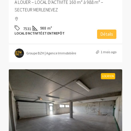
A LOUER – LOCAL D’ACTIVITE 160 m² à 988 m² –
SECTEUR MERLENEVEZ
988
m²
7531
LOCAL D’ACTIVITÉ ET ENTREPÔT
Détails
1 mois ago
Groupe BZH | Agence Immobilière
LOCATION