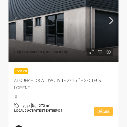
Loyer annuel HT/HC :
24 000€
LOCATION
A LOUER – LOCAL D’ACTIVITE 270 m² – SECTEUR
LORIENT
270
m²
7934
LOCAL D’ACTIVITÉ ET ENTREPÔT
Détails