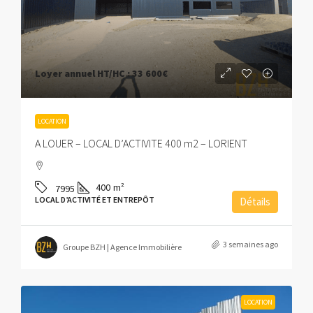
Loyer annuel HT/HC :
33 600€
LOCATION
A LOUER – LOCAL D’ACTIVITE 400 m2 – LORIENT
400
m²
7995
LOCAL D’ACTIVITÉ ET ENTREPÔT
Détails
3 semaines ago
Groupe BZH | Agence Immobilière
LOCATION