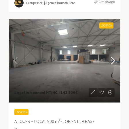
1 mois ago
Groupe BZH | Agence Immobilière
LOCATION
Location annuel HT/HC :
142 800€
LOCATION
A LOUER – LOCAL 900 m²- LORIENT LA BASE