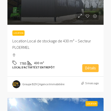
Loyer annuel HT/HC :
10 800€
LOCATION
Location Local de stockage de 430 m² – Secteur
PLOERMEL
430
m²
7785
LOCAL D’ACTIVITÉ ET ENTREPÔT
Détails
5 mois ago
Groupe BZH | Agence Immobilière
LOCATION