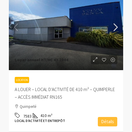
Loyer annuel HT/HC
43 200€
LOCATION
A LOUER – LOCAL D’ACTIVITÉ DE 410 m² – QUIMPERLE
– ACCÈS IMMÉDIAT RN165
Quimperlé
410
m²
7583
LOCAL D’ACTIVITÉ ET ENTREPÔT
Détails