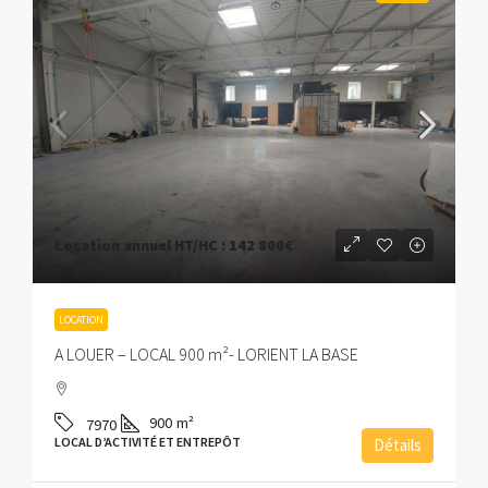
Location annuel HT/HC :
142 800€
LOCATION
A LOUER – LOCAL 900 m²- LORIENT LA BASE
900
m²
7970
LOCAL D’ACTIVITÉ ET ENTREPÔT
Détails