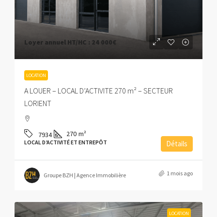
Loyer annuel HT/HC :
24 000€
LOCATION
A LOUER – LOCAL D’ACTIVITE 270 m² – SECTEUR
LORIENT
270
m²
7934
LOCAL D’ACTIVITÉ ET ENTREPÔT
Détails
1 mois ago
Groupe BZH | Agence Immobilière
LOCATION