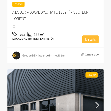
LOCATION
A LOUER – LOCAL D’ACTIVITE 135 m² – SECTEUR
LORIENT
135
m²
7933
LOCAL D’ACTIVITÉ ET ENTREPÔT
Détails
1 mois ago
Groupe BZH | Agence Immobilière
LOCATION