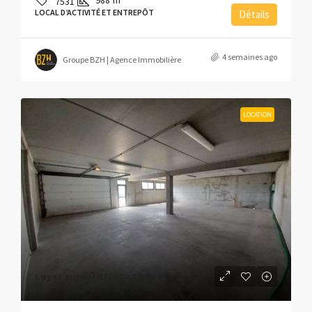
988
m²
7531
LOCAL D’ACTIVITÉ ET ENTREPÔT
Détails
4 semaines ago
Groupe BZH | Agence Immobilière
LOCATION
Loyer annuel HT/HC :
12 000€