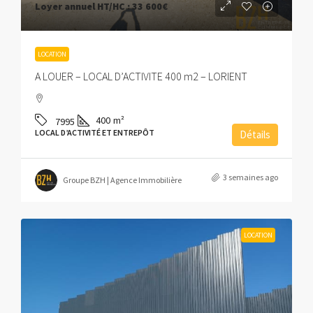
Loyer annuel HT/HC :
33 600€
LOCATION
A LOUER – LOCAL D’ACTIVITE 400 m2 – LORIENT
400
m²
7995
LOCAL D’ACTIVITÉ ET ENTREPÔT
Détails
3 semaines ago
Groupe BZH | Agence Immobilière
LOCATION