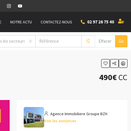
02 97 26 75 40
E
NOTRE ACTU
CONTACTEZ-NOUS
s les secteurs
Effacer
Go
490€
CC
Agence Immobiliere Groupe BZH
Voir les annonces