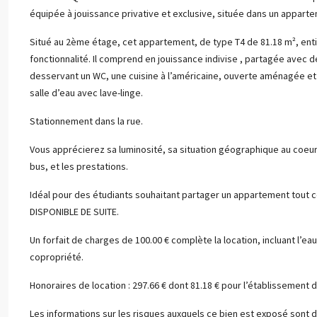
équipée à jouissance privative et exclusive, située dans un appartem
Situé au 2ème étage, cet appartement, de type T4 de 81.18 m², ent
fonctionnalité. Il comprend en jouissance indivise , partagée avec 
desservant un WC, une cuisine à l’américaine, ouverte aménagée et 
salle d’eau avec lave-linge.
Stationnement dans la rue.
Vous apprécierez sa luminosité, sa situation géographique au coeu
bus, et les prestations.
Idéal pour des étudiants souhaitant partager un appartement tout c
DISPONIBLE DE SUITE.
Un forfait de charges de 100.00 € complète la location, incluant l’eau,
copropriété.
Honoraires de location : 297.66 € dont 81.18 € pour l’établissement de
Les informations sur les risques auxquels ce bien est exposé sont d