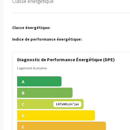
Classe énergetique
Classe énergétique:
Indice de performance énergétique:
Diagnostic de Performance Énergétique (DPE)
Logement économe
A
B
C
147 kWh/m²/an
D
E