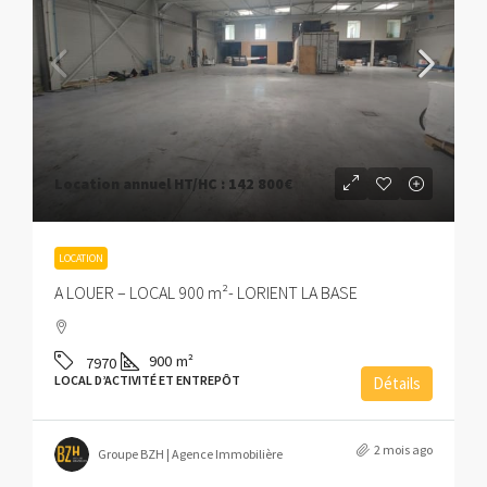
Location annuel HT/HC :
142 800€
LOCATION
A LOUER – LOCAL 900 m²- LORIENT LA BASE
900
m²
7970
LOCAL D’ACTIVITÉ ET ENTREPÔT
Détails
2 mois ago
Groupe BZH | Agence Immobilière