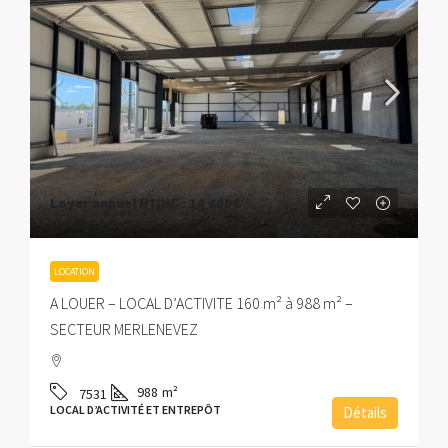
Loyer annuel HT/HC :
14 400€
LOCATION
A LOUER – LOCAL D’ACTIVITE 160 m² à 988 m² –
SECTEUR MERLENEVEZ
988
m²
7531
LOCAL D’ACTIVITÉ ET ENTREPÔT
Détails