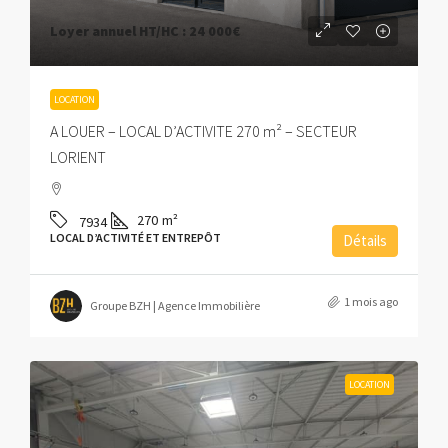
Loyer annuel HT/HC :
24 000€
LOCATION
A LOUER – LOCAL D’ACTIVITE 270 m² – SECTEUR
LORIENT
270
m²
7934
LOCAL D’ACTIVITÉ ET ENTREPÔT
Détails
1 mois ago
Groupe BZH | Agence Immobilière
LOCATION