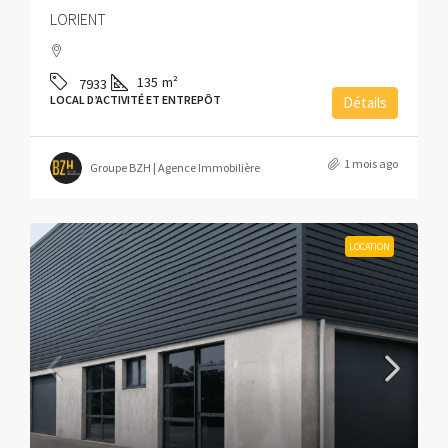
LORIENT
135
m²
7933
LOCAL D’ACTIVITÉ ET ENTREPÔT
Détails
1 mois ago
Groupe BZH | Agence Immobilière
LOCATION