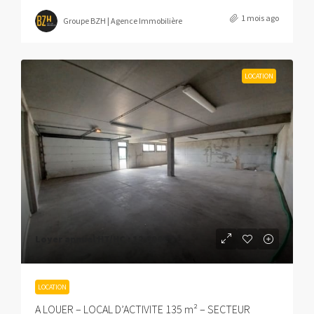
1 mois ago
Groupe BZH | Agence Immobilière
LOCATION
Loyer annuel HT/HC :
12 000€
LOCATION
A LOUER – LOCAL D’ACTIVITE 135 m² – SECTEUR