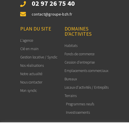
02 97 26 75 40
contact@groupe-bzh.fr
PLAN DU SITE
DOMAINES
D'ACTIVITES
L'agence
Habitats
Clé en main
Fonds de commerce
Gestion locative / Syndic
Cession d'entreprise
Nos réalisations
Emplacements commerciaux
Notre actualité
Bureaux
Nous contacter
Locaux d'activités / Entrepôts
Mon syndic
Terrains
Programmes neufs
Investissements
NOS LIENS