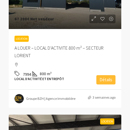
67 200€
Net vendeur
LOCATION
A LOUER – LOCAL D’ACTIVITE 800 m² – SECTEUR
LORIENT
800
m²
7994
LOCAL D’ACTIVITÉ ET ENTREPÔT
Détails
3 semaines ago
Groupe BZH | Agence Immobilière
LOCATION