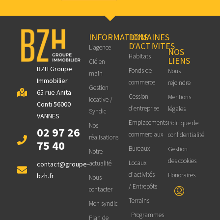
INFORMATIONS
DOMAINES
D'ACTIVITES
L'agence
NOS
Habitats
LIENS
Clé en
BZH Groupe
Fonds de
Nous
main
Immobilier
commerce
rejoindre
Gestion
65 rue Anita
Cession
Mentions
locative /
Conti 56000
d'entreprise
légales
Syndic
VANNES
Emplacements
Politique de
Nos
02 97 26
commerciaux
confidentialité
réalisations
75 40
Bureaux
Gestion
Notre
des cookies
Locaux
actualité
contact@groupe-
d'activités
Honoraires
bzh.fr
Nous
/ Entrepôts
contacter
Terrains
Mon syndic
Programmes
Plan de